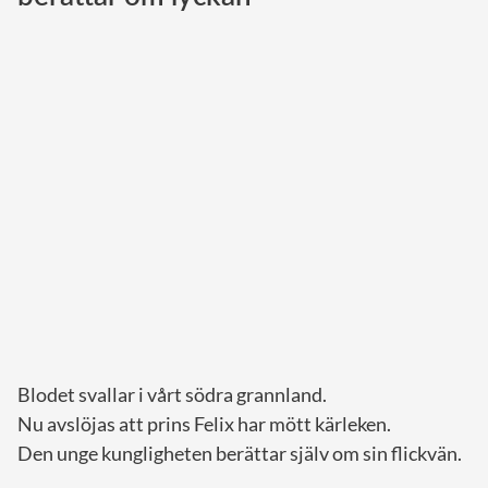
Norska kungahuset
Danska kungahuset
Spanska kungahuset
Nederländska kungahuset
Belgiska kungahuset
Jordanska kungahuset
Luxemburgska storhertighuset
Japanska kejsarhuset
Thailändska kungahuset
Marockanska kungahuset
Blodet svallar i vårt södra grannland.
Monacos furstehus
Nu avslöjas att prins Felix har mött kärleken.
Den unge kungligheten berättar själv om sin flickvän.