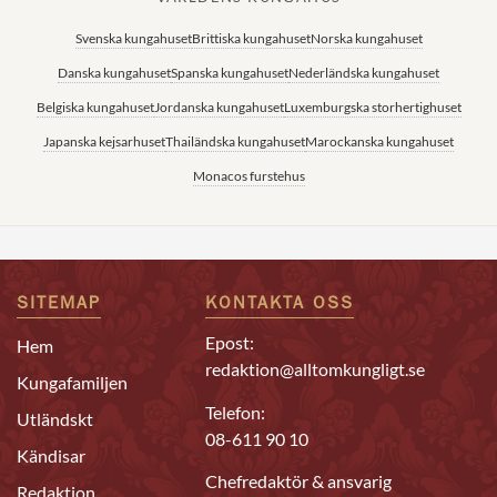
Svenska kungahuset
Brittiska kungahuset
Norska kungahuset
Danska kungahuset
Spanska kungahuset
Nederländska kungahuset
Belgiska kungahuset
Jordanska kungahuset
Luxemburgska storhertighuset
Japanska kejsarhuset
Thailändska kungahuset
Marockanska kungahuset
Monacos furstehus
SITEMAP
KONTAKTA OSS
Epost:
Hem
redaktion@alltomkungligt.se
Kungafamiljen
Telefon:
Utländskt
08-611 90 10
Kändisar
Chefredaktör & ansvarig
Redaktion