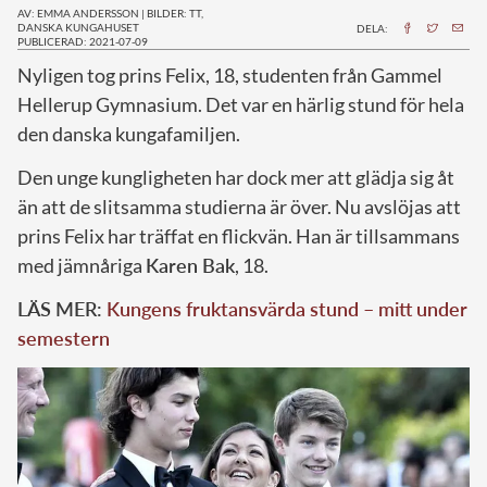
AV: EMMA ANDERSSON
|
BILDER: TT,
DANSKA KUNGAHUSET
DELA:
PUBLICERAD: 2021-07-09
N
yligen tog prins Felix, 18, studenten från Gammel
Hellerup Gymnasium. Det var en härlig stund för hela
den danska kungafamiljen.
Den unge kungligheten har dock mer att glädja sig åt
än att de slitsamma studierna är över. Nu avslöjas att
prins Felix har träffat en flickvän. Han är tillsammans
med jämnåriga
Karen Bak
, 18.
LÄS MER:
Kungens fruktansvärda stund – mitt under
semestern