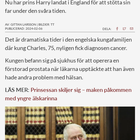
Nu har prins Harry landat i England för att stötta sin
far under den svåra tiden.
AV: GITTAN LARSSON
|
BILDER: TT
PUBLICERAD: 2024-02-06
DELA:
D
et är dramatiska tider i den engelska kungafamiljen
där kung Charles, 75, nyligen fick diagnosen cancer.
Kungen befann sig på sjukhus för att operera en
förstorad prostata när läkarna upptäckte att han även
hade andra problem med hälsan.
LÄS MER:
Prinsessan skiljer sig – maken påkommen
med yngre älskarinna