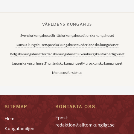
VÄRLDENS KUNGAHUS
Svenska kungahuset
Brittiska kungahuset
Norska kungahuset
Danska kungahuset
Spanska kungahuset
Nederländska kungahuset
Belgiska kungahuset
Jordanska kungahuset
Luxemburgska storhertighuset
Japanska kejsarhuset
Thailändska kungahuset
Marockanska kungahuset
Monacos furstehus
SITEMAP
KONTAKTA OSS
Epost:
Hem
redaktion@alltomkungligt.se
Kungafamiljen