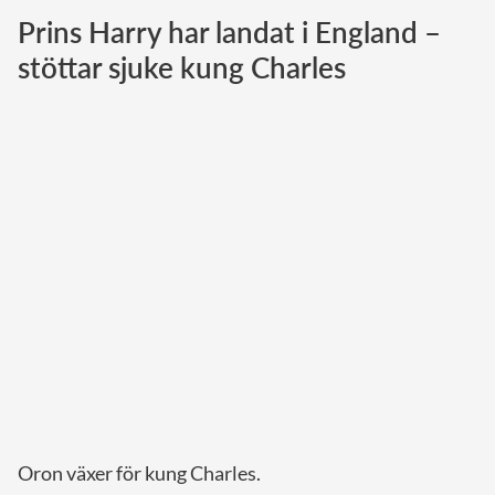
Prins Harry har landat i England –
Norska kungahuset
stöttar sjuke kung Charles
Danska kungahuset
Spanska kungahuset
Nederländska kungahuset
Belgiska kungahuset
Jordanska kungahuset
Luxemburgska storhertighuset
Japanska kejsarhuset
Thailändska kungahuset
Marockanska kungahuset
Monacos furstehus
Oron växer för kung Charles.