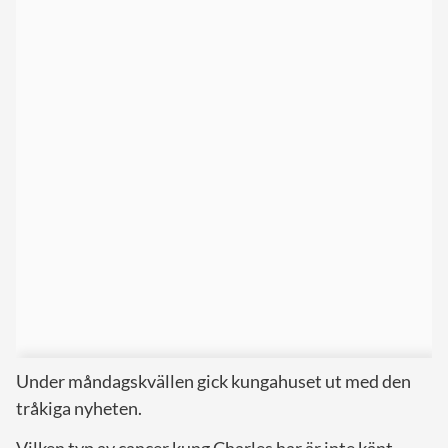
Under måndagskvällen gick kungahuset ut med den
tråkiga nyheten.
Vilken typ av cancer kung Charles har är inte känt,