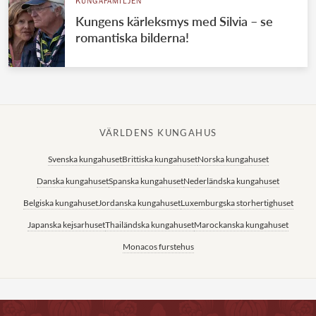
KUNGAFAMILJEN
Kungens kärleksmys med Silvia – se
romantiska bilderna!
VÄRLDENS KUNGAHUS
Svenska kungahuset
Brittiska kungahuset
Norska kungahuset
Danska kungahuset
Spanska kungahuset
Nederländska kungahuset
Belgiska kungahuset
Jordanska kungahuset
Luxemburgska storhertighuset
Japanska kejsarhuset
Thailändska kungahuset
Marockanska kungahuset
Monacos furstehus