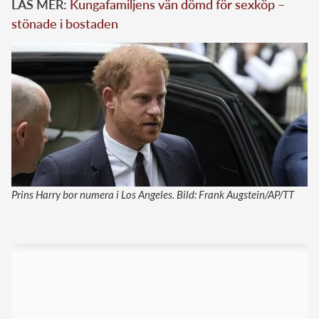
LÄS MER:
Kungafamiljens vän dömd för sexköp –
stönade i bostaden
Prins Harry bor numera i Los Angeles. Bild: Frank Augstein/AP/TT