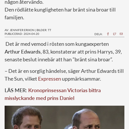
någon återvändo.
Den rödlätte kungligheten har bränt sina broar till
familjen.
AV: JENNIFER ERIXON
|
BILDER: TT
PUBLICERAD: 2024-04-20
DELA:
D
et är med vemod i rösten som kungaexperten
Arthur Edwards
, 83, konstaterar att prins Harrys, 39,
senaste beslut innebär att han ”bränt sina broar”.
– Det är en sorglig händelse, säger Arthur Edwards till
The Sun, vilket
Expressen
uppmärksammar.
LÄS MER:
Kronoprinsessan Victorias bittra
misslyckande med prins Daniel