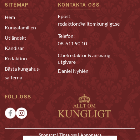
SITEMAP
KONTAKTA OSS
Epost:
Hem
redaktion@alltomkungligt.se
Kungafamiljen
Telefon:
Utländskt
08-611 90 10
Kändisar
Chefredaktör & ansvarig
Redaktion
utgivare
Bästa kungahus-
Daniel Nyhlén
sajterna
FÖLJ OSS
|
|
Sponsrat
Tipsa oss
Annonsera