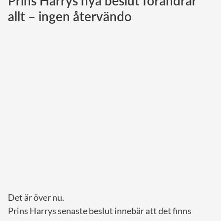
Prins Harrys nya beslut förändrar
allt – ingen återvändo
Norska kungahuset
Danska kungahuset
Spanska kungahuset
Nederländska kungahuset
Belgiska kungahuset
Jordanska kungahuset
Luxemburgska storhertighuset
Japanska kejsarhuset
Thailändska kungahuset
Marockanska kungahuset
Monacos furstehus
Det är över nu.
Prins Harrys senaste beslut innebär att det finns