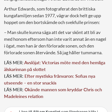
Arthur Edwards, som fotograferat den brittiska
kungafamiljen sedan 1977, vägrar dock helt ge upp
hoppet om den bortskämde och svekfulle prinsen:
– Man skulle kunna säga att det var skönt att bli av
med honom eftersom han inte varit annat än en nagel
i ögat, men han är den förlorade sonen, och den
förlorade sonen återvände. Så jag håller tummarna.
LÄS MER:
Avslöjat: Victorias möte med den hemliga
älskarinnan på slottet
LÄS MER:
Efter mystiska frånvaron: Sofias nya
utseende – en stor snackis
LÄS MER:
Okände mannen som kryddar Chris och
Madeleines relation
Lägg till
Allt om Kungligt
som föredragen källa i