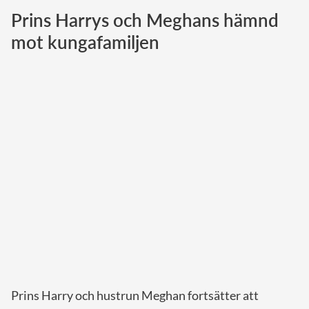
Prins Harrys och Meghans hämnd
Norska kungahuset
mot kungafamiljen
Danska kungahuset
Spanska kungahuset
Nederländska kungahuset
Belgiska kungahuset
Jordanska kungahuset
Luxemburgska storhertighuset
Japanska kejsarhuset
Thailändska kungahuset
Marockanska kungahuset
Monacos furstehus
Prins Harry och hustrun Meghan fortsätter att