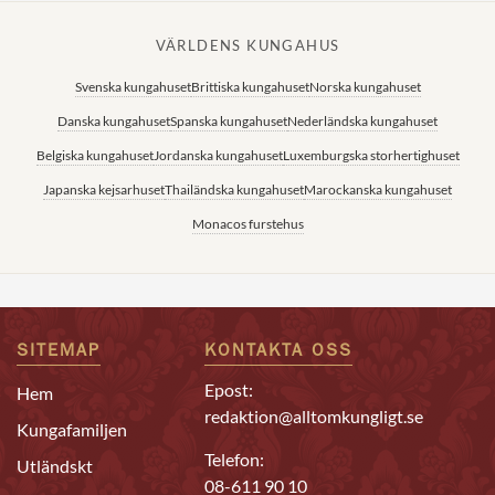
VÄRLDENS KUNGAHUS
Svenska kungahuset
Brittiska kungahuset
Norska kungahuset
Danska kungahuset
Spanska kungahuset
Nederländska kungahuset
Belgiska kungahuset
Jordanska kungahuset
Luxemburgska storhertighuset
Japanska kejsarhuset
Thailändska kungahuset
Marockanska kungahuset
Monacos furstehus
SITEMAP
KONTAKTA OSS
Epost:
Hem
redaktion@alltomkungligt.se
Kungafamiljen
Telefon:
Utländskt
08-611 90 10