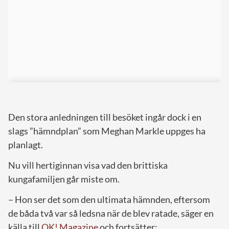
Den stora anledningen till besöket ingår dock i en
slags ”hämndplan” som Meghan Markle uppges ha
planlagt.
Nu vill hertiginnan visa vad den brittiska
kungafamiljen går miste om.
– Hon ser det som den ultimata hämnden, eftersom
de båda två var så ledsna när de blev ratade, säger en
källa till
OK! Magazine
och fortsätter: