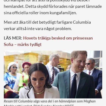
hemlandet. Detta skydd förlorades när paret lämnade
sina officiella roller inom kungafamiljen.
Men att åka till det betydligt farligare Columbia
verkar alltså inte vara något problem.
LÄS MER:
Hovets tråkiga besked om prinsessan
Sofia – märks tydligt
Resan till Columbia sägs vara del i en hämndplan som Meghan
Markle satt i verket. Bild: Sunday Alamba/AP/TT