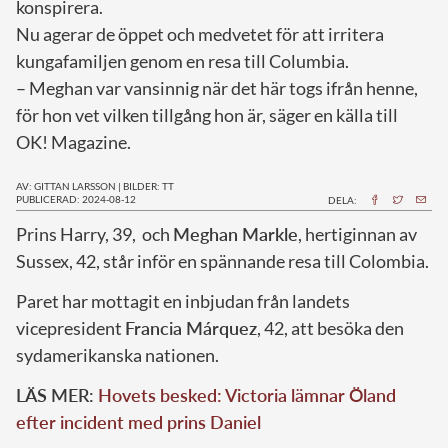
konspirera.
Nu agerar de öppet och medvetet för att irritera
kungafamiljen genom en resa till Columbia.
– Meghan var vansinnig när det här togs ifrån henne,
för hon vet vilken tillgång hon är, säger en källa till
OK! Magazine.
AV: GITTAN LARSSON
|
BILDER: TT
PUBLICERAD: 2024-08-12
DELA:
P
rins Harry, 39, och
Meghan Markle
, hertiginnan av
Sussex, 42, står inför en spännande resa till Colombia.
Paret har mottagit en inbjudan från landets
vicepresident
Francia Márquez
, 42, att besöka den
sydamerikanska nationen.
LÄS MER:
Hovets besked: Victoria lämnar Öland
efter incident med prins Daniel