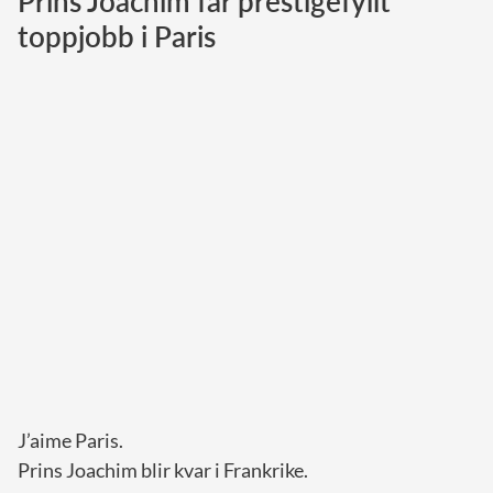
Prins Joachim får prestigefyllt
toppjobb i Paris
Norska kungahuset
Danska kungahuset
Spanska kungahuset
Nederländska kungahuset
Belgiska kungahuset
Jordanska kungahuset
Luxemburgska storhertighuset
Japanska kejsarhuset
Thailändska kungahuset
Marockanska kungahuset
Monacos furstehus
J’aime Paris.
Prins Joachim blir kvar i Frankrike.