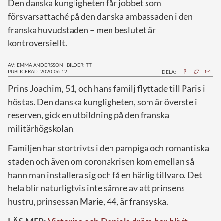
Den danska kungligheten får jobbet som
försvarsattaché på den danska ambassaden i den
franska huvudstaden – men beslutet är
kontroversiellt.
AV: EMMA ANDERSSON
|
BILDER: TT
PUBLICERAD: 2020-06-12
DELA:
P
rins Joachim, 51, och hans familj flyttade till Paris i
höstas. Den danska kungligheten, som är överste i
reserven, gick en utbildning på den franska
militärhögskolan.
Familjen har stortrivts i den pampiga och romantiska
staden och även om coronakrisen kom emellan så
hann man installera sig och få en härlig tillvaro. Det
hela blir naturligtvis inte sämre av att prinsens
hustru, prinsessan
Marie
, 44, är fransyska.
LÄS MER:
Victorias och Daniels dröm har blivit