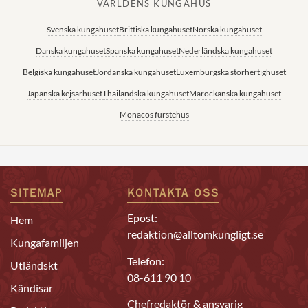
VÄRLDENS KUNGAHUS
Svenska kungahuset
Brittiska kungahuset
Norska kungahuset
Danska kungahuset
Spanska kungahuset
Nederländska kungahuset
Belgiska kungahuset
Jordanska kungahuset
Luxemburgska storhertighuset
Japanska kejsarhuset
Thailändska kungahuset
Marockanska kungahuset
Monacos furstehus
SITEMAP
KONTAKTA OSS
Epost:
Hem
redaktion@alltomkungligt.se
Kungafamiljen
Telefon:
Utländskt
08-611 90 10
Kändisar
Chefredaktör & ansvarig