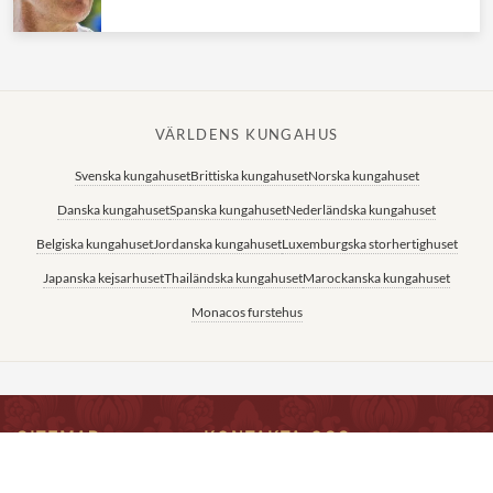
VÄRLDENS KUNGAHUS
Svenska kungahuset
Brittiska kungahuset
Norska kungahuset
Danska kungahuset
Spanska kungahuset
Nederländska kungahuset
Belgiska kungahuset
Jordanska kungahuset
Luxemburgska storhertighuset
Japanska kejsarhuset
Thailändska kungahuset
Marockanska kungahuset
Monacos furstehus
SITEMAP
KONTAKTA OSS
Epost:
Hem