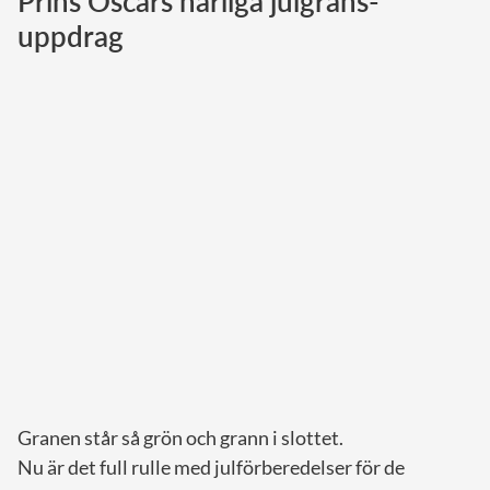
Prins Oscars härliga julgrans-
uppdrag
Norska kungahuset
Danska kungahuset
Spanska kungahuset
Nederländska kungahuset
Belgiska kungahuset
Jordanska kungahuset
Luxemburgska storhertighuset
Japanska kejsarhuset
Thailändska kungahuset
Marockanska kungahuset
Monacos furstehus
Granen står så grön och grann i slottet.
Nu är det full rulle med julförberedelser för de