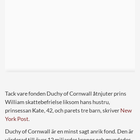
Tack vare fonden Duchy of Cornwall åtnjuter prins
William skattebefrielse liksom hans hustru,
prinsessan
Kate
, 42, och parets tre barn, skriver
New
York Post
.
Duchy of Cornwall är en minst sagt anrik fond. Den är
värderad till över 12 miljarder kronor och grundades