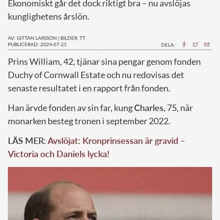
Ekonomiskt går det dock riktigt bra – nu avslöjas
kunglighetens årslön.
AV: GITTAN LARSSON
|
BILDER: TT
PUBLICERAD: 2024-07-25
DELA:
P
rins William, 42, tjänar sina pengar genom fonden
Duchy of Cornwall Estate och nu redovisas det
senaste resultatet i en rapport från fonden.
Han ärvde fonden av sin far, kung
Charles
, 75, när
monarken besteg tronen i september 2022.
LÄS MER:
Avslöjat: Kronprinsessan är gravid –
Victoria och Daniels lycka!