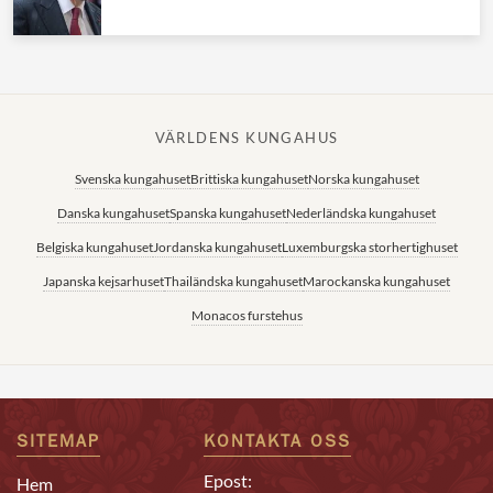
VÄRLDENS KUNGAHUS
Svenska kungahuset
Brittiska kungahuset
Norska kungahuset
Danska kungahuset
Spanska kungahuset
Nederländska kungahuset
Belgiska kungahuset
Jordanska kungahuset
Luxemburgska storhertighuset
Japanska kejsarhuset
Thailändska kungahuset
Marockanska kungahuset
Monacos furstehus
SITEMAP
KONTAKTA OSS
Epost:
Hem