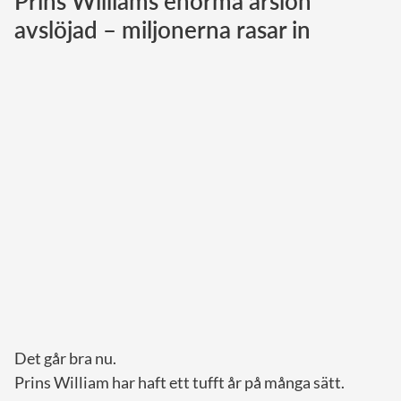
Prins Williams enorma årslön
avslöjad – miljonerna rasar in
Norska kungahuset
Danska kungahuset
Spanska kungahuset
Nederländska kungahuset
Belgiska kungahuset
Jordanska kungahuset
Luxemburgska storhertighuset
Japanska kejsarhuset
Thailändska kungahuset
Marockanska kungahuset
Monacos furstehus
Det går bra nu.
Prins William har haft ett tufft år på många sätt.