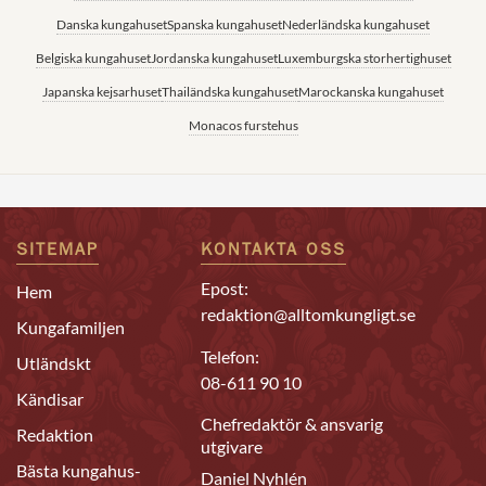
Danska kungahuset
Spanska kungahuset
Nederländska kungahuset
Belgiska kungahuset
Jordanska kungahuset
Luxemburgska storhertighuset
Japanska kejsarhuset
Thailändska kungahuset
Marockanska kungahuset
Monacos furstehus
SITEMAP
KONTAKTA OSS
Epost:
Hem
redaktion@alltomkungligt.se
Kungafamiljen
Telefon:
Utländskt
08-611 90 10
Kändisar
Chefredaktör & ansvarig
Redaktion
utgivare
Bästa kungahus-
Daniel Nyhlén