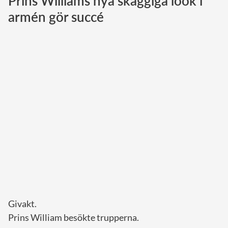
Prins Williams nya skäggiga look i
armén gör succé
Norska kungahuset
Danska kungahuset
Spanska kungahuset
Nederländska kungahuset
Belgiska kungahuset
Jordanska kungahuset
Luxemburgska storhertighuset
Japanska kejsarhuset
Thailändska kungahuset
Marockanska kungahuset
Monacos furstehus
Givakt.
Prins William besökte trupperna.