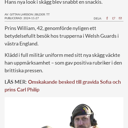
Hans nya look i skägg blev snabbt en snackis.
AV: GITTAN LARSSON
|
BILDER: TT
PUBLICERAD: 2024-11-27
DELA:
P
rins William, 42, genomförde nyligen ett
betydelsefullt besök hos trupperna i Welsh Guards i
västra England.
Klädd i full militär uniform med sitt nya skägg väckte
han uppmärksamhet – som gav positiva rubriker i den
brittiska pressen.
LÄS MER:
Omskakande besked till gravida Sofia och
prins Carl Philip