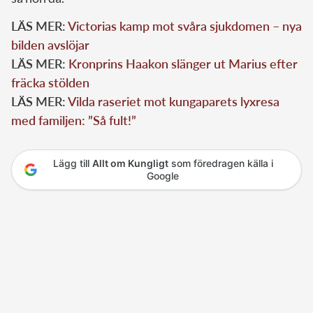
LÄS MER:
Victorias kamp mot svåra sjukdomen – nya
bilden avslöjar
LÄS MER:
Kronprins Haakon slänger ut Marius efter
fräcka stölden
LÄS MER:
Vilda raseriet mot kungaparets lyxresa
med familjen: ”Så fult!”
Lägg till
Allt om Kungligt
som föredragen källa i
Google