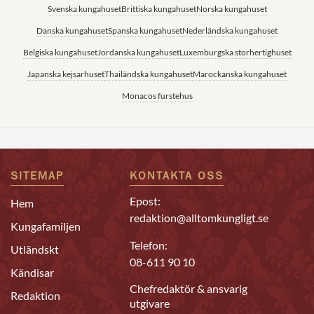
Svenska kungahuset
Brittiska kungahuset
Norska kungahuset
Danska kungahuset
Spanska kungahuset
Nederländska kungahuset
Belgiska kungahuset
Jordanska kungahuset
Luxemburgska storhertighuset
Japanska kejsarhuset
Thailändska kungahuset
Marockanska kungahuset
Monacos furstehus
SITEMAP
KONTAKTA OSS
Epost:
Hem
redaktion@alltomkungligt.se
Kungafamiljen
Telefon:
Utländskt
08-611 90 10
Kändisar
Chefredaktör & ansvarig
Redaktion
utgivare