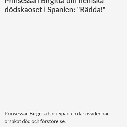
Prinsessan Birgitta om hemska
dödskaoset i Spanien: "Rädda!"
Norska kungahuset
Danska kungahuset
Spanska kungahuset
Nederländska kungahuset
Belgiska kungahuset
Jordanska kungahuset
Luxemburgska storhertighuset
Japanska kejsarhuset
Thailändska kungahuset
Marockanska kungahuset
Monacos furstehus
Prinsessan Birgitta bor i Spanien där oväder har
orsakat död och förstörelse.