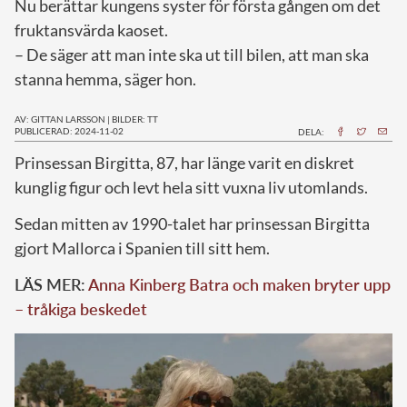
Nu berättar kungens syster för första gången om det
fruktansvärda kaoset.
– De säger att man inte ska ut till bilen, att man ska
stanna hemma, säger hon.
AV: GITTAN LARSSON
|
BILDER: TT
PUBLICERAD: 2024-11-02
DELA:
P
rinsessan Birgitta, 87, har länge varit en diskret
kunglig figur och levt hela sitt vuxna liv utomlands.
Sedan mitten av 1990-talet har prinsessan Birgitta
gjort Mallorca i Spanien till sitt hem.
LÄS MER:
Anna Kinberg Batra och maken bryter upp
– tråkiga beskedet