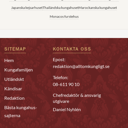
Japanska kejsarhuset
Thailändska kungahuset
Marockanska kungahuset
Monacos furstehus
SITEMAP
KONTAKTA OSS
Epost:
Hem
redaktion@alltomkungligt.se
Kungafamiljen
Telefon:
Utländskt
08-611 90 10
Kändisar
Chefredaktör & ansvarig
Redaktion
utgivare
Bästa kungahus-
Daniel Nyhlén
sajterna