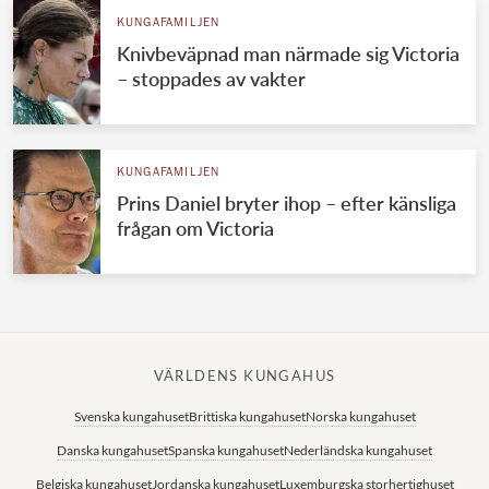
KUNGAFAMILJEN
Knivbeväpnad man närmade sig Victoria
– stoppades av vakter
KUNGAFAMILJEN
Prins Daniel bryter ihop – efter känsliga
frågan om Victoria
VÄRLDENS KUNGAHUS
Svenska kungahuset
Brittiska kungahuset
Norska kungahuset
Danska kungahuset
Spanska kungahuset
Nederländska kungahuset
Belgiska kungahuset
Jordanska kungahuset
Luxemburgska storhertighuset