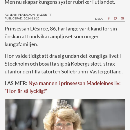
Men nu skapar kungens syster rubriker i utlandet.
AV: JENNIFER ERIXON
|
BILDER: TT
PUBLICERAD: 2024-11-25
DELA:
P
rinsessan Désirée, 86, har länge varit känd för sin
önskan att undvika rampljuset som omger
kungafamiljen.
Hon valde tidigt att dra sig undan det kungliga livet i
Stockholm och bosätta sig på Kobergs slott, strax
utanför den lilla tätorten Sollebrunn i Västergötland.
LÄS MER:
Nya mannen i prinsessan Madeleines liv:
”Hon är så lycklig!”