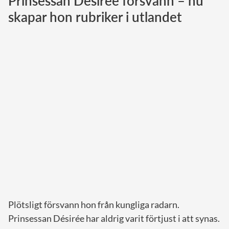
Prinsessan Désirée försvann – nu
skapar hon rubriker i utlandet
Norska kungahuset
Danska kungahuset
Spanska kungahuset
Nederländska kungahuset
Belgiska kungahuset
Jordanska kungahuset
Luxemburgska storhertighuset
Japanska kejsarhuset
Thailändska kungahuset
Marockanska kungahuset
Monacos furstehus
Plötsligt försvann hon från kungliga radarn.
Prinsessan Désirée har aldrig varit förtjust i att synas.