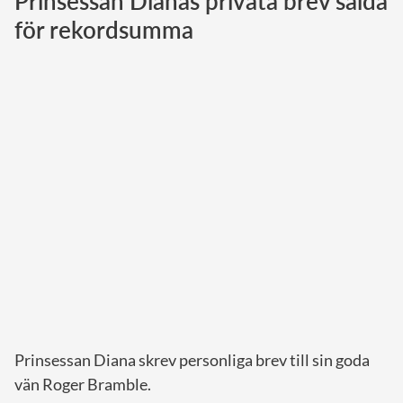
Prinsessan Dianas privata brev sålda
för rekordsumma
Norska kungahuset
Danska kungahuset
Spanska kungahuset
Nederländska kungahuset
Belgiska kungahuset
Jordanska kungahuset
Luxemburgska storhertighuset
Japanska kejsarhuset
Thailändska kungahuset
Marockanska kungahuset
Monacos furstehus
Prinsessan Diana skrev personliga brev till sin goda
vän Roger Bramble.