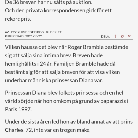
De 36 breven har nu sålts på auktion.
Och den privata korrespondensen gick för ett
rekordpris.
AV: JOSEPHINE EDELSKOG
|
BILDER: TT
PUBLICERAD: 2021-03-22
DELA:
V
ilken hausse det blev när Roger Bramble bestämde
sig att sälja sina intima brev. Breven hade
hemlighållits i 24 år. Familjen Bramble hade då
bestämt sig för att sälja breven för att visa vilken
underbar människa prinsessan Diana var.
Prinsessan Diana blev folkets prinsessa och en hel
värld sörjde när hon omkom på grund av paparazzis i
Paris 1997.
Under de sista åren led hon av bland annat av att prins
Charles
, 72, inte var en trogen make,