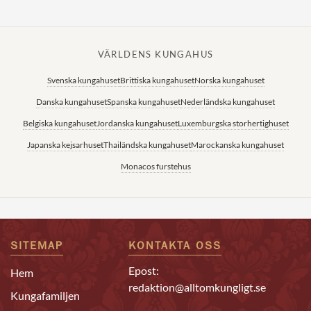
VÄRLDENS KUNGAHUS
Svenska kungahuset
Brittiska kungahuset
Norska kungahuset
Danska kungahuset
Spanska kungahuset
Nederländska kungahuset
Belgiska kungahuset
Jordanska kungahuset
Luxemburgska storhertighuset
Japanska kejsarhuset
Thailändska kungahuset
Marockanska kungahuset
Monacos furstehus
SITEMAP
KONTAKTA OSS
Epost:
Hem
redaktion@alltomkungligt.se
Kungafamiljen