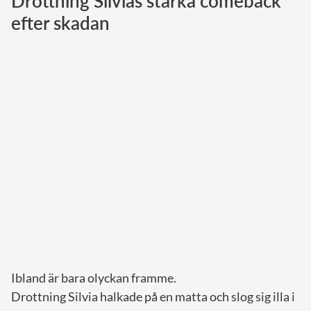
Drottning Silvias starka comeback
efter skadan
Norska kungahuset
Danska kungahuset
Spanska kungahuset
Nederländska kungahuset
Belgiska kungahuset
Jordanska kungahuset
Luxemburgska storhertighuset
Japanska kejsarhuset
Thailändska kungahuset
Marockanska kungahuset
Monacos furstehus
Ibland är bara olyckan framme.
Drottning Silvia halkade på en matta och slog sig illa i