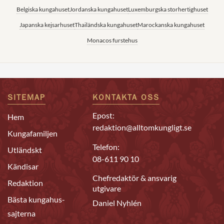
Belgiska kungahuset
Jordanska kungahuset
Luxemburgska storhertighuset
Japanska kejsarhuset
Thailändska kungahuset
Marockanska kungahuset
Monacos furstehus
SITEMAP
KONTAKTA OSS
Epost:
Hem
redaktion@alltomkungligt.se
Kungafamiljen
Telefon:
Utländskt
08-611 90 10
Kändisar
Chefredaktör & ansvarig
Redaktion
utgivare
Bästa kungahus-
Daniel Nyhlén
sajterna