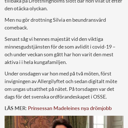
tillbaka på Drottningholms slott där hon vilat ut efter
den otäcka olyckan.
Men nu gör drottning Silvia en beundransvärd
comeback.
Senast såg vi hennes majestät vid den viktiga
minnesgudstjänsten för de som avlidit i covid-19 –
och under veckan som gått har hon varit den mest
aktiva i i hela kungafamiljen.
Under onsdagen var hon med på två möten, först
invigningen av Allergilyftet och sedan digitalt möte
om ungas utsatthet på nätet. På torsdagen var det
dags för det svenska ordförandeskapet i OSSE.
LÄS MER:
Prinsessan Madeleines nya drömjobb