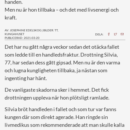
handen.
Men nu är hon tillbaka – och det med livsenergi och
kraft.
AV: JOSEPHINE EDELSKOG
|
BILDER: TT,
KUNGAHUSET
DELA:
PUBLICERAD: 2021-03-20
D
et har nu gått några veckor sedan det otäcka fallet
som ledde till en handledsfraktur. Drottning Silvia,
77, har sedan dess gått gipsad. Men nu är den varma
och lugna kungligheten tillbaka, ja nästan som
ingenting har hänt.
De vanligaste skadorna sker i hemmet. Det fick
drottningen uppleva när hon plötsligt ramlade.
Silvia bröt handleden i fallet och som tur var fanns
kungen där som direkt agerade. Han ringde sin
livmedikus som rekommenderade att man skulle kalla