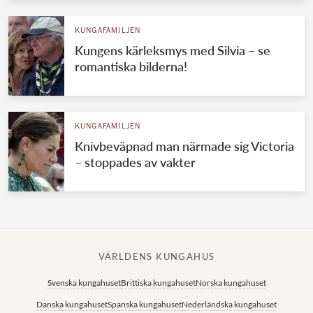
KUNGAFAMILJEN
Kungens kärleksmys med Silvia – se
romantiska bilderna!
KUNGAFAMILJEN
Knivbeväpnad man närmade sig Victoria
– stoppades av vakter
VÄRLDENS KUNGAHUS
Svenska kungahuset
Brittiska kungahuset
Norska kungahuset
Danska kungahuset
Spanska kungahuset
Nederländska kungahuset