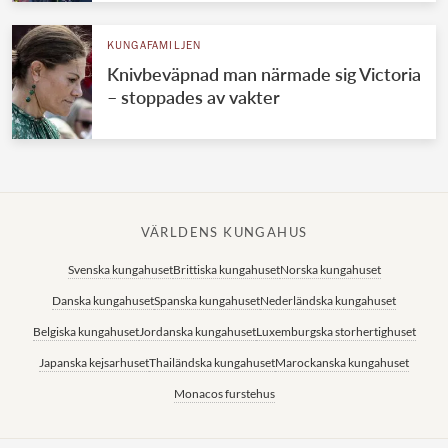
KUNGAFAMILJEN
Knivbeväpnad man närmade sig Victoria
– stoppades av vakter
VÄRLDENS KUNGAHUS
Svenska kungahuset
Brittiska kungahuset
Norska kungahuset
Danska kungahuset
Spanska kungahuset
Nederländska kungahuset
Belgiska kungahuset
Jordanska kungahuset
Luxemburgska storhertighuset
Japanska kejsarhuset
Thailändska kungahuset
Marockanska kungahuset
Monacos furstehus