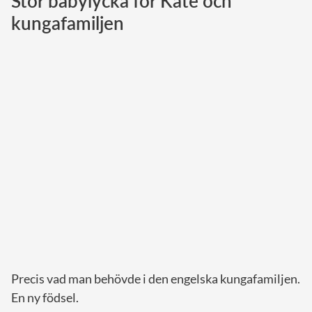
Stor babylycka för Kate och
kungafamiljen
Norska kungahuset
Danska kungahuset
Spanska kungahuset
Nederländska kungahuset
Belgiska kungahuset
Jordanska kungahuset
Luxemburgska storhertighuset
Japanska kejsarhuset
Thailändska kungahuset
Marockanska kungahuset
Monacos furstehus
Precis vad man behövde i den engelska kungafamiljen.
En ny födsel.