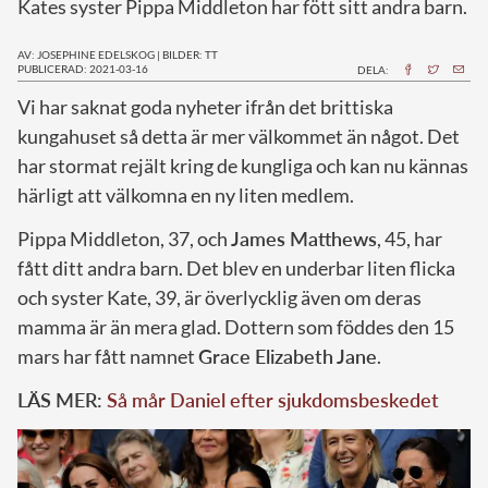
Kates syster Pippa Middleton har fött sitt andra barn.
AV: JOSEPHINE EDELSKOG
|
BILDER: TT
PUBLICERAD: 2021-03-16
DELA:
V
i har saknat goda nyheter ifrån det brittiska
kungahuset så detta är mer välkommet än något. Det
har stormat rejält kring de kungliga och kan nu kännas
härligt att välkomna en ny liten medlem.
Pippa Middleton, 37, och
James Matthews
, 45, har
fått ditt andra barn. Det blev en underbar liten flicka
och syster Kate, 39, är överlycklig även om deras
mamma är än mera glad. Dottern som föddes den 15
mars har fått namnet
Grace Elizabeth Jane
.
LÄS MER:
Så mår Daniel efter sjukdomsbeskedet