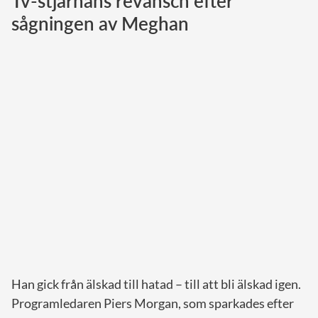
Tv-stjärnans revansch efter
sågningen av Meghan
Norska kungahuset
Danska kungahuset
Spanska kungahuset
Nederländska kungahuset
Belgiska kungahuset
Jordanska kungahuset
Luxemburgska storhertighuset
Japanska kejsarhuset
Thailändska kungahuset
Marockanska kungahuset
Monacos furstehus
Han gick från älskad till hatad – till att bli älskad igen.
Programledaren Piers Morgan, som sparkades efter