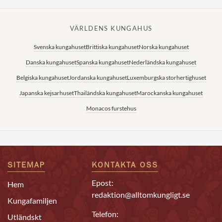
VÄRLDENS KUNGAHUS
Svenska kungahuset
Brittiska kungahuset
Norska kungahuset
Danska kungahuset
Spanska kungahuset
Nederländska kungahuset
Belgiska kungahuset
Jordanska kungahuset
Luxemburgska storhertighuset
Japanska kejsarhuset
Thailändska kungahuset
Marockanska kungahuset
Monacos furstehus
SITEMAP
KONTAKTA OSS
Epost:
Hem
redaktion@alltomkungligt.se
Kungafamiljen
Telefon:
Utländskt