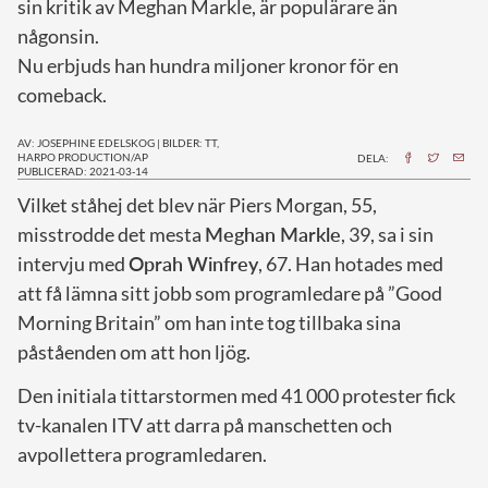
sin kritik av Meghan Markle, är populärare än
någonsin.
Nu erbjuds han hundra miljoner kronor för en
comeback.
AV: JOSEPHINE EDELSKOG
|
BILDER: TT,
HARPO PRODUCTION/AP
DELA:
PUBLICERAD: 2021-03-14
V
ilket ståhej det blev när Piers Morgan, 55,
misstrodde det mesta
Meghan Markle
, 39, sa i sin
intervju med
Oprah Winfrey
, 67. Han hotades med
att få lämna sitt jobb som programledare på ”Good
Morning Britain” om han inte tog tillbaka sina
påståenden om att hon ljög.
Den initiala tittarstormen med 41 000 protester fick
tv-kanalen ITV att darra på manschetten och
avpollettera programledaren.