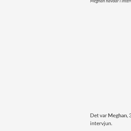
Meghan hävdar i inter
Det var
Meghan
,
intervjun.