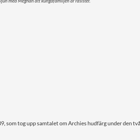
vjun med Meghan att kungafamiljen är rasister.
 39, som tog upp samtalet om Archies hudfärg under den tv