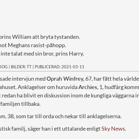
 prins William att bryta tystanden.
 mot Meghans rasist-påhopp.
nte talat med sin bror, prins Harry.
SKOG
|
BILDER: TT
|
PUBLICERAD: 2021-03-11
sade intervjun med
Oprah Winfrey,
67, har fått hela värld
gahuset. Anklagelser om huruvida
Archies,
1, hudfärg komm
 redan ha blivit en diskussion inom de kungliga väggarna i
amiljen tillbaka.
m, 38, som tar till orda och nekar till anklagelserna.
istisk familj, säger han i ett uttalande enligt
Sky News.