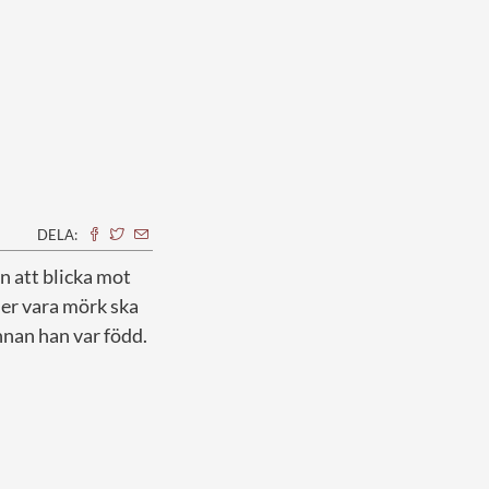
DELA:
en att blicka mot
er vara mörk ska
nnan han var född.