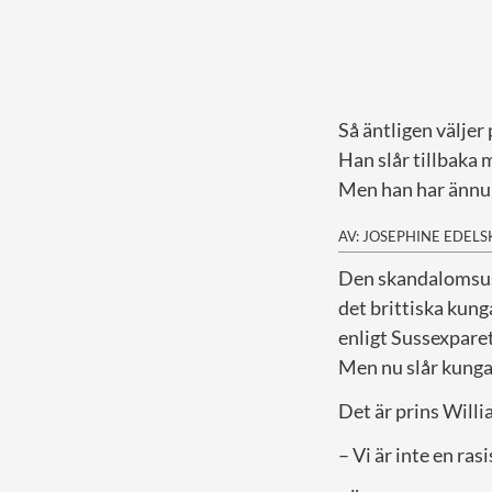
Så äntligen väljer
Han slår tillbaka
Men han har ännu i
AV: JOSEPHINE EDEL
D
en skandalomsu
det brittiska kun
enligt Sussexparet
Men nu slår kungaf
Det är prins Willia
– Vi är inte en ras