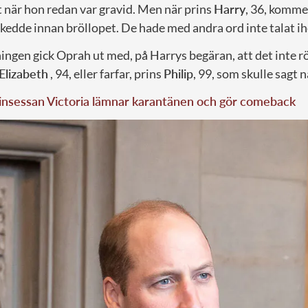
t när hon redan var gravid. Men när prins
Harry
, 36, komme
skedde innan bröllopet. De hade med andra ord inte talat ih
ingen gick Oprah ut med, på Harrys begäran, att det inte r
Elizabeth
, 94, eller farfar, prins
Philip
, 99, som skulle sagt 
insessan Victoria lämnar karantänen och gör comeback