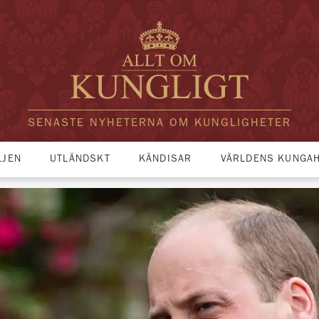
SENASTE NYHETERNA OM KUNGLIGHETER
LJEN
UTLÄNDSKT
KÄNDISAR
VÄRLDENS KUNGA