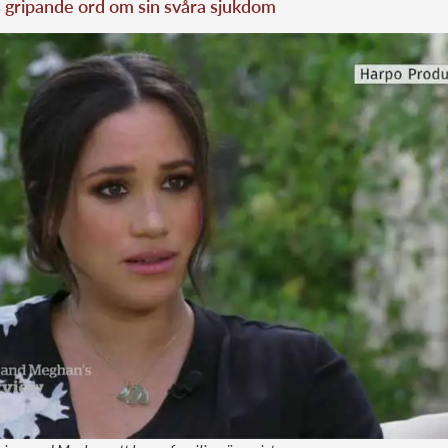
 gripande ord om sin svåra sjukdom