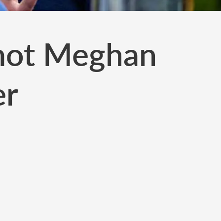
a mot Meghan
er