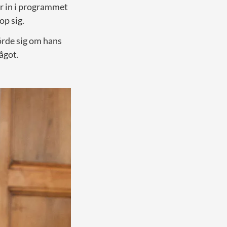
r in i programmet
op sig.
örde sig om hans
något.