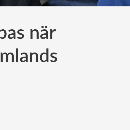
bas när
omlands