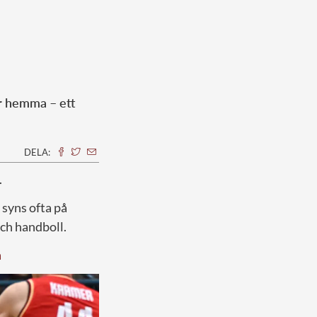
ar hemma – ett
DELA:
.
, syns ofta på
 och handboll.
n