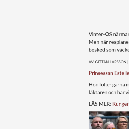
Vinter-OS närmar s
Men när resplanern
besked som väcker
AV: GITTAN LARSSON
Prinsessan Estell
Hon följer gärn
läktaren och har vi
LÄS MER:
Kungens