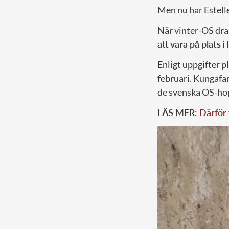
Men nu har Estelle
När vinter-OS dra
att vara på plats
i 
Enligt uppgifter p
februari. Kungafam
de svenska OS-hop
LÄS MER:
Därför 