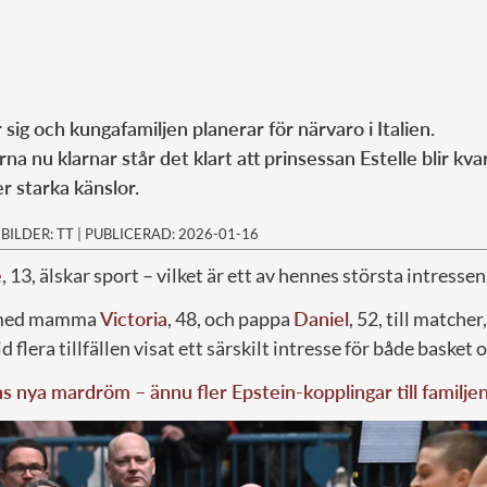
ig och kungafamiljen planerar för närvaro i Italien.
a nu klarnar står det klart att prinsessan Estelle blir kv
 starka känslor.
|
BILDER: TT
|
PUBLICERAD: 2026-01-16
e
, 13, älskar sport – vilket är ett av hennes största intressen
a med mamma
Victoria
, 48, och pappa
Daniel
, 52, till matcher
d flera tillfällen visat ett särskilt intresse för både basket
 nya mardröm – ännu fler Epstein-kopplingar till familje