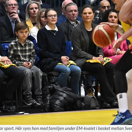
kar sport. Här syns hon med familjen under EM-kvalet i basket mellan Sver