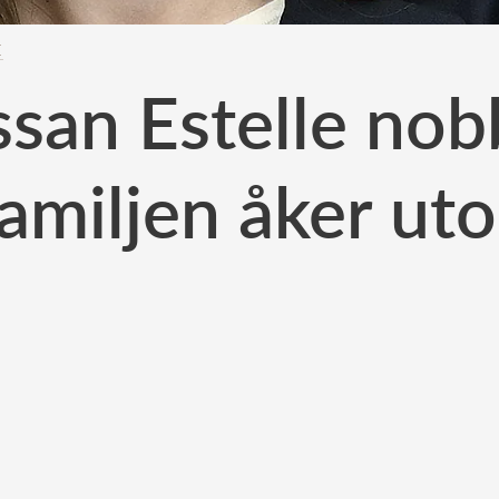
E
ssan Estelle nob
amiljen åker ut