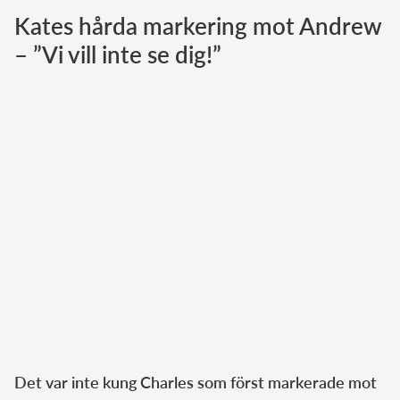
Kates hårda markering mot Andrew
Norska kungahuset
– ”Vi vill inte se dig!”
Danska kungahuset
Spanska kungahuset
Nederländska kungahuset
Belgiska kungahuset
Jordanska kungahuset
Luxemburgska storhertighuset
Japanska kejsarhuset
Thailändska kungahuset
Marockanska kungahuset
Monacos furstehus
Det var inte kung Charles som först markerade mot