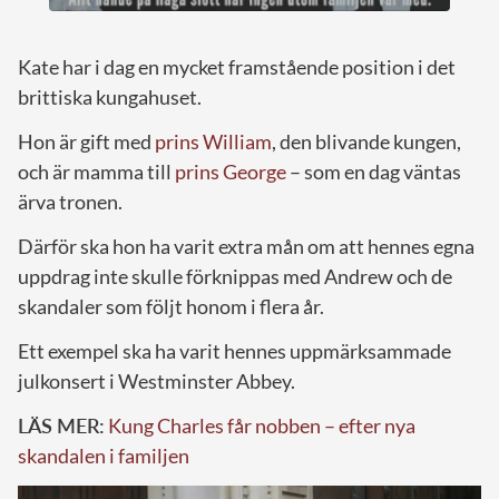
Kate har i dag en mycket framstående position i det
brittiska kungahuset.
Hon är gift med
prins William
, den blivande kungen,
och är mamma till
prins George
– som en dag väntas
ärva tronen.
Därför ska hon ha varit extra mån om att hennes egna
uppdrag inte skulle förknippas med Andrew och de
skandaler som följt honom i flera år.
Ett exempel ska ha varit hennes uppmärksammade
julkonsert i Westminster Abbey.
LÄS MER:
Kung Charles får nobben – efter nya
skandalen i familjen