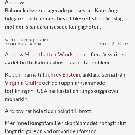
Andrew.
Bakom kulisserna agerade prinsessan Kate långt
tidigare – och hennes beslut blev ett stenhårt slag
mot den skandalomsusade kungligheten.
AV: PETER HANSEN
|
BILDER: TT
PUBLICERAD: 2026-05-10
DELA:
Andrew Mountbatten-Windsor
har i flera år varit ett
av det brittiska kungahusets största problem.
Kopplingarna till
Jeffrey Epstein
, anklagelserna från
Virginia Giuffre
och den uppmärksammade
förlikningen i USA har kastat en tung skugga över
monarkin.
Andrew har hela tiden nekat till brott.
Men inne i kungafamiljen ska tålamodet ha tagit slut
långt tidigare än vad omvärlden förstod.