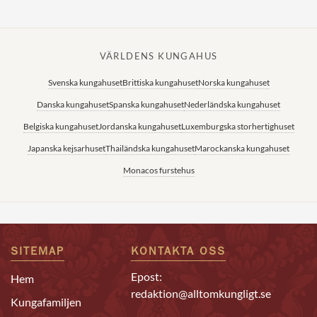
VÄRLDENS KUNGAHUS
Svenska kungahuset
Brittiska kungahuset
Norska kungahuset
Danska kungahuset
Spanska kungahuset
Nederländska kungahuset
Belgiska kungahuset
Jordanska kungahuset
Luxemburgska storhertighuset
Japanska kejsarhuset
Thailändska kungahuset
Marockanska kungahuset
Monacos furstehus
SITEMAP
KONTAKTA OSS
Epost:
Hem
redaktion@alltomkungligt.se
Kungafamiljen