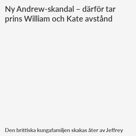
Ny Andrew-skandal – därför tar
Norska kungahuset
prins William och Kate avstånd
Danska kungahuset
Spanska kungahuset
Nederländska kungahuset
Belgiska kungahuset
Jordanska kungahuset
Luxemburgska storhertighuset
Japanska kejsarhuset
Thailändska kungahuset
Marockanska kungahuset
Monacos furstehus
Den brittiska kungafamiljen skakas åter av Jeffrey