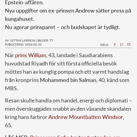
Epstein-affären.
Nya uppgifter om ex-prinsen Andrew sätter press på
kungahuset.
Nu agerar prinsparet – och budskapet är tydligt.
AV: GITTAN LARSSON
|
BILDER: TT
PUBLICERAD: 2026-02-10
DELA:
När
prins William
, 43, landade i Saudiarabiens
huvudstad Riyadh för sitt första officiella besök
möttes han av kunglig pompa och ett varmt handslag
från kronprins
Mohammed bin Salman
, 40, känd som
MBS.
Resan skulle handla om handel, energi och diplomati –
men överskuggades snabbt av den växande skandalen
kring hans farbror
Andrew Mountbatten Windsor
,
65.