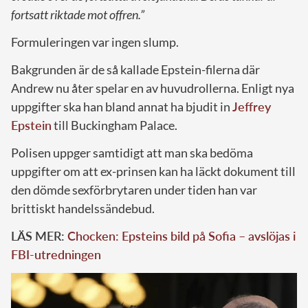
fortsatt riktade mot offren.”
Formuleringen var ingen slump.
Bakgrunden är de så kallade Epstein-filerna där
Andrew nu åter spelar en av huvudrollerna. Enligt nya
uppgifter ska han bland annat ha bjudit in
Jeffrey
Epstein
till Buckingham Palace.
Polisen uppger samtidigt att man ska bedöma
uppgifter om att ex-prinsen kan ha läckt dokument till
den dömde sexförbrytaren under tiden han var
brittiskt handels­sändebud.
LÄS MER:
Chocken: Epsteins bild på Sofia – avslöjas i
FBI-utredningen