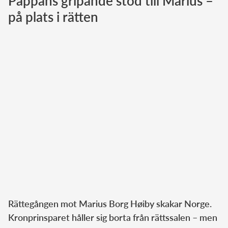
Pappans gripande stöd till Marius –
på plats i rätten
Norska kungahuset
Danska kungahuset
Spanska kungahuset
Nederländska kungahuset
Belgiska kungahuset
Jordanska kungahuset
Luxemburgska storhertighuset
Japanska kejsarhuset
Thailändska kungahuset
Marockanska kungahuset
Monacos furstehus
Rättegången mot Marius Borg Høiby skakar Norge.
Kronprinsparet håller sig borta från rättssalen – men