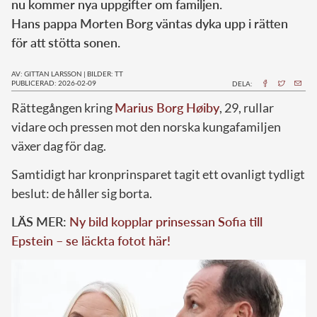
nu kommer nya uppgifter om familjen.
Hans pappa Morten Borg väntas dyka upp i rätten
för att stötta sonen.
AV: GITTAN LARSSON
|
BILDER: TT
PUBLICERAD: 2026-02-09
DELA:
Rättegången kring
Marius Borg Høiby
, 29, rullar
vidare och pressen mot den norska kungafamiljen
växer dag för dag.
Samtidigt har kronprinsparet tagit ett ovanligt tydligt
beslut: de håller sig borta.
LÄS MER:
Ny bild kopplar prinsessan Sofia till
Epstein – se läckta fotot här!