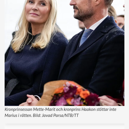
Kronprinsessan Mette-Marit och kronprins Haakon stöttar inte
Marius i rätten. Bild: Javad Parsa/NTB/TT