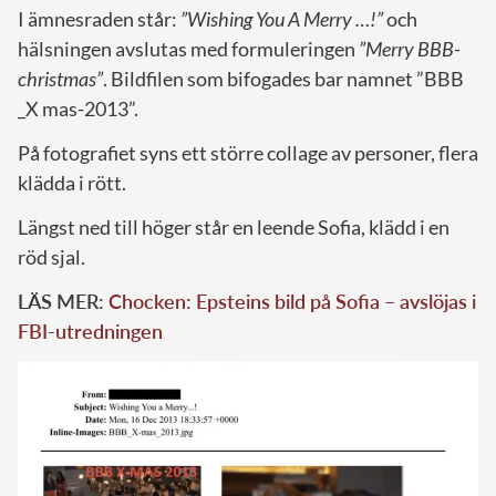
I ämnesraden står:
”Wishing You A Merry …!”
och
hälsningen avslutas med formuleringen
”Merry BBB-
christmas”
. Bildfilen som bifogades bar namnet ”BBB
_X mas-2013”.
På fotografiet syns ett större collage av personer, flera
klädda i rött.
Längst ned till höger står en leende Sofia, klädd i en
röd sjal.
LÄS MER:
Chocken: Epsteins bild på Sofia – avslöjas i
FBI-utredningen