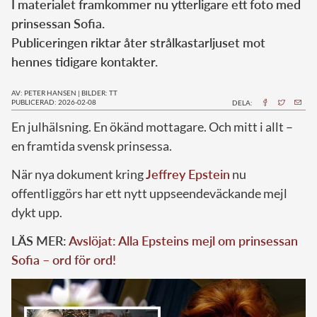
I materialet framkommer nu ytterligare ett foto med
prinsessan Sofia.
Publiceringen riktar åter strålkastarljuset mot
hennes tidigare kontakter.
AV: PETER HANSEN
|
BILDER: TT
PUBLICERAD: 2026-02-08
DELA:
En julhälsning. En ökänd mottagare. Och mitt i allt –
en framtida svensk prinsessa.
När nya dokument kring
Jeffrey Epstein
nu
offentliggörs har ett nytt uppseendeväckande mejl
dykt upp.
LÄS MER:
Avslöjat: Alla Epsteins mejl om prinsessan
Sofia – ord för ord!