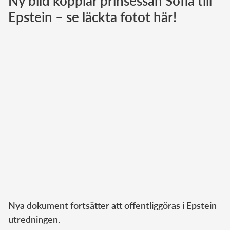
Ny bild kopplar prinsessan Sofia till
Epstein – se läckta fotot här!
Norska kungahuset
Danska kungahuset
Spanska kungahuset
Nederländska kungahuset
Belgiska kungahuset
Jordanska kungahuset
Luxemburgska storhertighuset
Japanska kejsarhuset
Thailändska kungahuset
Marockanska kungahuset
Monacos furstehus
Nya dokument fortsätter att offentliggöras i Epstein-
utredningen.