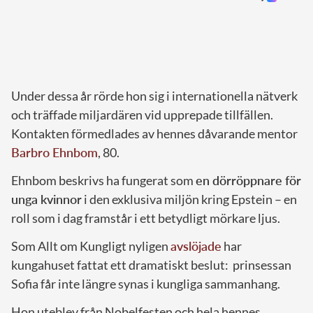
Under dessa år rörde hon sig i internationella nätverk
och träffade miljardären vid upprepade tillfällen.
Kontakten förmedlades av hennes dåvarande mentor
Barbro Ehnbom
, 80.
Ehnbom beskrivs ha fungerat som
en dörröppnare för
unga kvinnor
i den exklusiva miljön kring Epstein – en
roll som i dag framstår i ett betydligt mörkare ljus.
Som Allt om Kungligt nyligen
avslöjade
har
kungahuset fattat ett dramatiskt beslut: prinsessan
Sofia får inte längre synas i kungliga sammanhang.
Hon uteblev från Nobelfesten och hela hennes