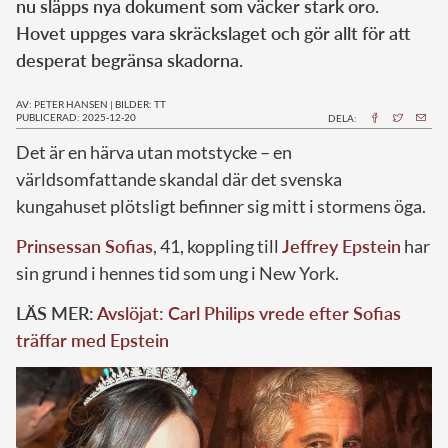
nu släpps nya dokument som väcker stark oro.
Hovet uppges vara skräckslaget och gör allt för att
desperat begränsa skadorna.
AV: PETER HANSEN
|
BILDER: TT
PUBLICERAD: 2025-12-20
DELA:
Det är en härva utan motstycke – en
världsomfattande skandal där det svenska
kungahuset plötsligt befinner sig mitt i stormens öga.
Prinsessan Sofias
, 41, koppling till
Jeffrey Epstein
har
sin grund i hennes tid som ung i New York.
LÄS MER:
Avslöjat: Carl Philips vrede efter Sofias
träffar med Epstein