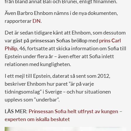
från bland annat Bali och Brunei, enligt filnamnen.
Även Barbro Ehnbom nämns i de nya dokumenten,
rapporterar
DN
.
Det är sedan tidigare känt att Ehnbom, som dessutom
var
gäst på prinsessan Sofias bröllop
med
prins
Carl
Philip
, 46, fortsatte att skicka information om Sofia till
Epstein under flera år – även efter att Sofia inlett
relationen med kungligheten.
I ett mejl till Epstein, daterat så sent som 2012,
beskriver Ehnbom hur paret ”är på varje
tidningsomslag” i Sverige – och hur situationen
upplevs som ”underbar”.
LÄS MER:
Prinsessan Sofia helt utfryst av kungen –
experten om iskalla beslutet