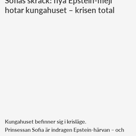
Sofias skräck: nya Epstein-mejl
hotar kungahuset – krisen total
Norska kungahuset
Danska kungahuset
Spanska kungahuset
Nederländska kungahuset
Belgiska kungahuset
Jordanska kungahuset
Luxemburgska storhertighuset
Japanska kejsarhuset
Thailändska kungahuset
Marockanska kungahuset
Monacos furstehus
Kungahuset befinner sig i krisläge.
Prinsessan Sofia är indragen Epstein-härvan – och