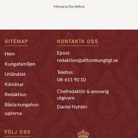
Monacos furstehus
SITEMAP
KONTAKTA OSS
Epost:
Hem
redaktion@alltomkungligt.se
Kungafamiljen
Telefon:
Utländskt
08-611 90 10
Kändisar
Chefredaktör & ansvarig
Redaktion
utgivare
Bästa kungahus-
Daniel Nyhlén
sajterna
FÖLJ OSS