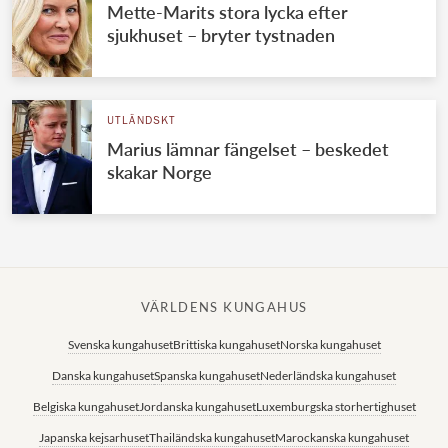
Mette-Marits stora lycka efter
sjukhuset – bryter tystnaden
UTLÄNDSKT
Marius lämnar fängelset – beskedet
skakar Norge
VÄRLDENS KUNGAHUS
Svenska kungahuset
Brittiska kungahuset
Norska kungahuset
Danska kungahuset
Spanska kungahuset
Nederländska kungahuset
Belgiska kungahuset
Jordanska kungahuset
Luxemburgska storhertighuset
Japanska kejsarhuset
Thailändska kungahuset
Marockanska kungahuset