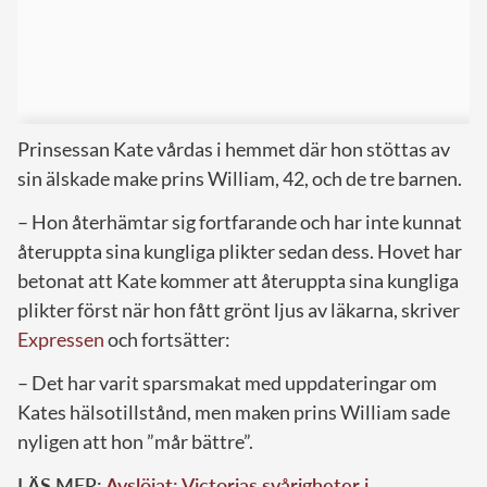
Prinsessan Kate vårdas i hemmet där hon stöttas av
sin älskade make prins William, 42, och de tre barnen.
– Hon återhämtar sig fortfarande och har inte kunnat
återuppta sina kungliga plikter sedan dess. Hovet har
betonat att Kate kommer att återuppta sina kungliga
plikter först när hon fått grönt ljus av läkarna, skriver
Expressen
och fortsätter:
– Det har varit sparsmakat med uppdateringar om
Kates hälsotillstånd, men maken prins William sade
nyligen att hon ”mår bättre”.
LÄS MER:
Avslöjat: Victorias svårigheter i