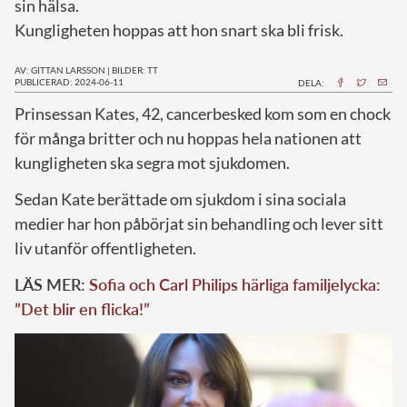
sin hälsa.
Kungligheten hoppas att hon snart ska bli frisk.
AV: GITTAN LARSSON
|
BILDER: TT
PUBLICERAD: 2024-06-11
DELA:
P
rinsessan Kates, 42, cancerbesked kom som en chock
för många britter och nu hoppas hela nationen att
kungligheten ska segra mot sjukdomen.
Sedan Kate berättade om sjukdom i sina sociala
medier har hon påbörjat sin behandling och lever sitt
liv utanför offentligheten.
LÄS MER:
Sofia och Carl Philips härliga familjelycka:
”Det blir en flicka!”