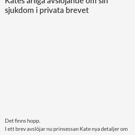
Kates ärliga avslöjande om sin
sjukdom i privata brevet
Norska kungahuset
Danska kungahuset
Spanska kungahuset
Nederländska kungahuset
Belgiska kungahuset
Jordanska kungahuset
Luxemburgska storhertighuset
Japanska kejsarhuset
Thailändska kungahuset
Marockanska kungahuset
Monacos furstehus
Det finns hopp.
I ett brev avslöjar nu prinsessan Kate nya detaljer om