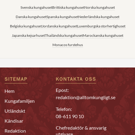
Svenska kungahuset
Brittiska kungahuset
Norska kungahuset
Danska kungahuset
Spanska kungahuset
Nederländska kungahuset
Belgiska kungahuset
Jordanska kungahuset
Luxemburgska storhertighuset
Japanska kejsarhuset
Thailändska kungahuset
Marockanska kungahuset
Monacos furstehus
SITEMAP
KONTAKTA OSS
Epost:
Hem
redaktion@alltomkungligt.se
Kungafamiljen
Telefon:
Utländskt
08-611 90 10
Kändisar
Chefredaktör & ansvarig
Redaktion
utgivare