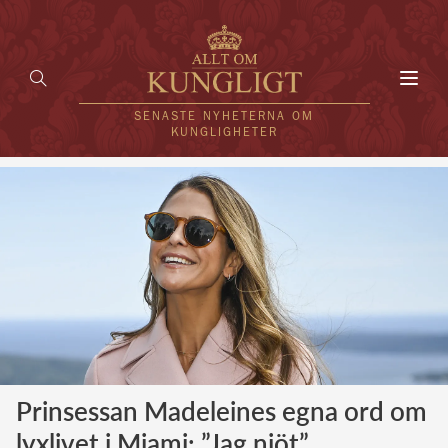
Toggl
navig
SENASTE NYHETERNA OM
KUNGLIGHETER
HEM
KUNGAFAMILJEN
UTLÄNDSKT
KÄNDISAR
VÄRLDENS KUNGAHUS
Prinsessan Madeleines egna ord om
Svenska kungahuset
REDAKTION
lyxlivet i Miami: ”Jag njöt”
Brittiska kungahuset