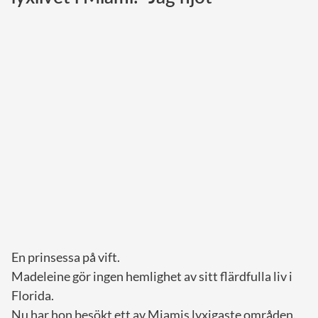
Norska kungahuset
Danska kungahuset
Spanska kungahuset
Nederländska kungahuset
Belgiska kungahuset
Jordanska kungahuset
Luxemburgska storhertighuset
Japanska kejsarhuset
Thailändska kungahuset
Marockanska kungahuset
En prinsessa på vift.
Monacos furstehus
Madeleine gör ingen hemlighet av sitt flärdfulla liv i
Florida.
Nu har hon besökt ett av Miamis lyxigaste områden.