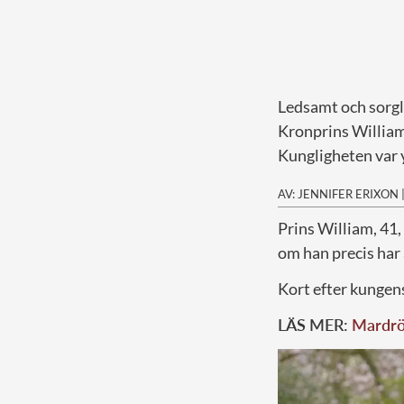
Ledsamt och sorgl
Kronprins William 
Kungligheten var 
AV: JENNIFER ERIXON
P
rins William, 41,
om han precis har å
Kort efter kungen
LÄS MER:
Mardrö