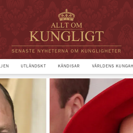
SENASTE NYHETERNA OM KUNGLIGHETER
LJEN
UTLÄNDSKT
KÄNDISAR
VÄRLDENS KUNGA