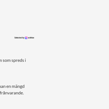
lm som spreds i
 han en mängd
t frånvarande.