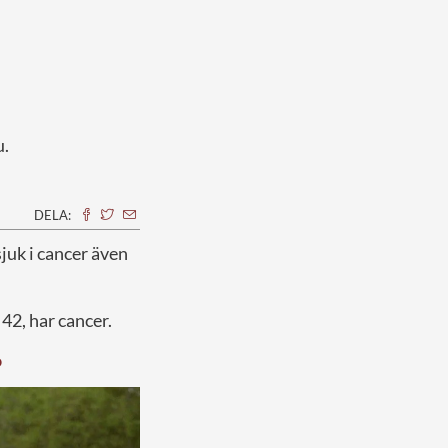
u.
DELA:
 sjuk i cancer även
42, har cancer.
o