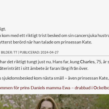
igt.
kom med ett riktigt trist besked om sin cancersjuka hustr
ytterst berörd när han talade om prinsessan Kate.
|
BILDER: TT
|
PUBLICERAD: 2024-04-27
 har det riktigt tungt just nu. Hans far, kung
Charles
, 75, är
terinträtt i sitt ämbete är faran lång ifrån över.
s sjukdomsbesked kom nästa smäll – även prinsessan Kate, 
mmen för prins Daniels mamma Ewa – drabbad i Ockelb