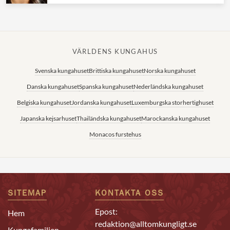
VÄRLDENS KUNGAHUS
Svenska kungahuset
Brittiska kungahuset
Norska kungahuset
Danska kungahuset
Spanska kungahuset
Nederländska kungahuset
Belgiska kungahuset
Jordanska kungahuset
Luxemburgska storhertighuset
Japanska kejsarhuset
Thailändska kungahuset
Marockanska kungahuset
Monacos furstehus
SITEMAP
KONTAKTA OSS
Epost:
Hem
redaktion@alltomkungligt.se
Kungafamiljen