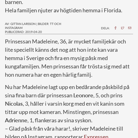
barnen.
Hela familjen njuter av högtiden hemma i Florida.
AV: GITTAN LARSSON
|
BILDER: TT OCH
INSTAGRAM
DELA:
PUBLICERAD: 2019-04-20
P
rinsessan Madeleine, 36, är mycket familjekär och
lite speciellt känns det nog att hon inte kan vara
hemma i Sverige och fira en mysig påsk med
kungafamiljen. Men prinsessan får trösta sig med att
hon numera har en egen härlig familj.
Nu har Madeleine lagt upp en bedårande påskbild på
sina fina barn där prinsessan
Leonore
, 5, och prins
Nicolas
, 3, håller i varsin korg med en vit kanin som
tittar upp mot kameran. Minstingen, prinsessan
Adrienne
, 1, flankeras av sina syskon.
– Glad påsk från våra harar!, skriver Madeleine till
bilden på Instagram, rapporterar
Expressen
.