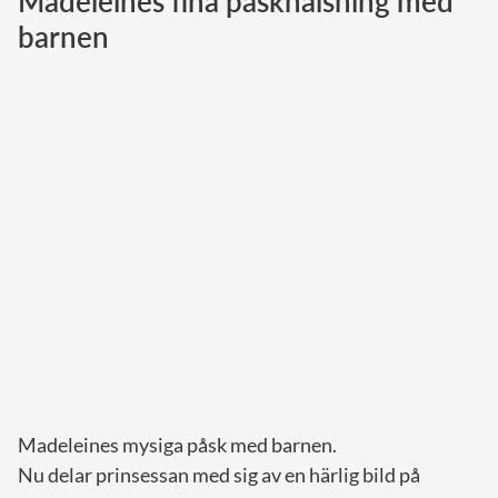
Madeleines fina påskhälsning med
barnen
Norska kungahuset
Danska kungahuset
Spanska kungahuset
Nederländska kungahuset
Belgiska kungahuset
Jordanska kungahuset
Luxemburgska storhertighuset
Japanska kejsarhuset
Thailändska kungahuset
Marockanska kungahuset
Monacos furstehus
Madeleines mysiga påsk med barnen.
Nu delar prinsessan med sig av en härlig bild på