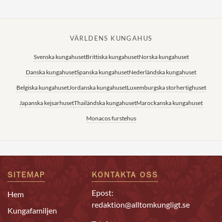
VÄRLDENS KUNGAHUS
Svenska kungahuset
Brittiska kungahuset
Norska kungahuset
Danska kungahuset
Spanska kungahuset
Nederländska kungahuset
Belgiska kungahuset
Jordanska kungahuset
Luxemburgska storhertighuset
Japanska kejsarhuset
Thailändska kungahuset
Marockanska kungahuset
Monacos furstehus
SITEMAP
KONTAKTA OSS
Epost:
Hem
redaktion@alltomkungligt.se
Kungafamiljen