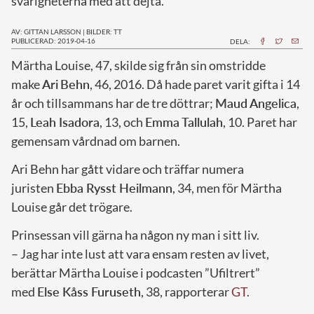
svårigheterna med att dejta.
AV: GITTAN LARSSON
|
BILDER: TT
PUBLICERAD: 2019-04-16
DELA:
M
ärtha Louise, 47, skilde sig från sin omstridde
make
Ari
Behn
, 46, 2016. Då hade paret varit gifta i 14
år och tillsammans har de tre döttrar;
Maud Angelica
,
15,
Leah Isadora
, 13, och
Emma Tallulah
, 10. Paret har
gemensam vårdnad om barnen.
Ari Behn har gått vidare och träffar numera
juristen
Ebba Rysst Heilmann
, 34, men för Märtha
Louise går det trögare.
Prinsessan vill gärna ha någon ny man i sitt liv.
– Jag har inte lust att vara ensam resten av livet,
berättar Märtha Louise i podcasten ”Ufiltrert”
med
Else Kåss Furuseth
, 38, rapporterar
GT
.