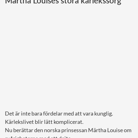
Märtha Louises stora kärlekssorg
Norska kungahuset
Danska kungahuset
Spanska kungahuset
Nederländska kungahuset
Belgiska kungahuset
Jordanska kungahuset
Luxemburgska storhertighuset
Japanska kejsarhuset
Thailändska kungahuset
Marockanska kungahuset
Det är inte bara fördelar med att vara kunglig.
Monacos furstehus
Kärlekslivet blir lätt komplicerat.
Nu berättar den norska prinsessan Märtha Louise om