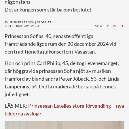
någonstans.
Det är kungen som står bakom beslutet.
AV: JENNIFER ERIXON
|
BILDER: TT
PUBLICERAD: 2025-01-04
DELA:
P
rinsessan Sofias, 40, senaste offentliga
framträdande ägde rum den 20 december 2024 vid
den traditionella julkonserten i Vasastan.
Hon och prins Carl Philip, 45, deltog i evenemanget,
där höggravida prinsessan Sofia njöt av musiken
framförd av bland andra
Peter Jöback
, 53, och
Linda
Lampenius
, 54. Detta markerade början på hennes
julledighet.
LÄS MER:
Prinsessan Estelles stora förvandling – nya
bilderna avslöjar