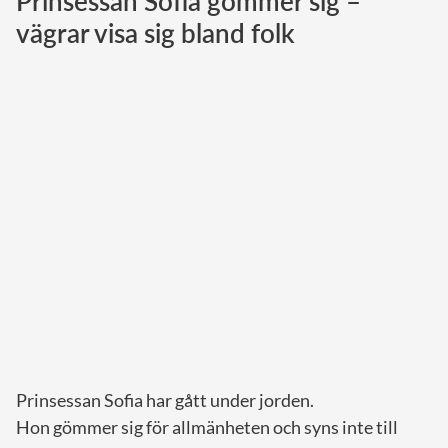
Prinsessan Sofia gömmer sig –
vägrar visa sig bland folk
Norska kungahuset
Danska kungahuset
Spanska kungahuset
Nederländska kungahuset
Belgiska kungahuset
Jordanska kungahuset
Luxemburgska storhertighuset
Japanska kejsarhuset
Thailändska kungahuset
Marockanska kungahuset
Monacos furstehus
Prinsessan Sofia har gått under jorden.
Hon gömmer sig för allmänheten och syns inte till