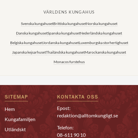
VÄRLDENS KUNGAHUS
Svenska kungahuset
Brittiska kungahuset
Norska kungahuset
Danska kungahuset
Spanska kungahuset
Nederländska kungahuset
Belgiska kungahuset
Jordanska kungahuset
Luxemburgska storhertighuset
Japanska kejsarhuset
Thailändska kungahuset
Marockanska kungahuset
Monacos furstehus
SITEMAP
KONTAKTA OSS
Epost:
Hem
redaktion@alltomkungligt.se
Kungafamiljen
Telefon:
Utländskt
08-611 90 10