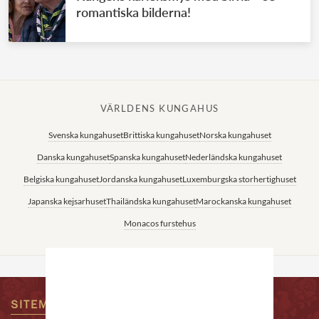
romantiska bilderna!
VÄRLDENS KUNGAHUS
Svenska kungahuset
Brittiska kungahuset
Norska kungahuset
Danska kungahuset
Spanska kungahuset
Nederländska kungahuset
Belgiska kungahuset
Jordanska kungahuset
Luxemburgska storhertighuset
Japanska kejsarhuset
Thailändska kungahuset
Marockanska kungahuset
Monacos furstehus
SITEMAP
KONTAKTA OSS