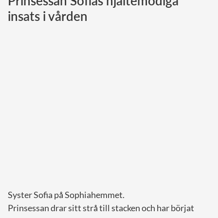
Prinsessan Sofias hjältemodiga
insats i vården
Norska kungahuset
Danska kungahuset
Spanska kungahuset
Nederländska kungahuset
Belgiska kungahuset
Jordanska kungahuset
Luxemburgska storhertighuset
Japanska kejsarhuset
Thailändska kungahuset
Marockanska kungahuset
Monacos furstehus
Syster Sofia på Sophiahemmet.
Prinsessan drar sitt strå till stacken och har börjat