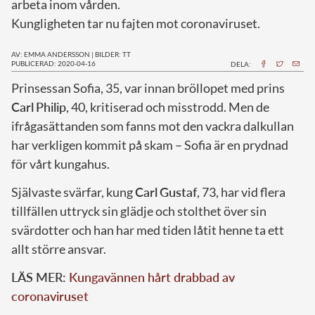
arbeta inom vården.
Kungligheten tar nu fajten mot coronaviruset.
AV: EMMA ANDERSSON
|
BILDER: TT
PUBLICERAD: 2020-04-16
DELA:
P
rinsessan Sofia, 35, var innan bröllopet med prins
Carl
Philip
, 40, kritiserad och misstrodd. Men de
ifrågasättanden som fanns mot den vackra dalkullan
har verkligen kommit på skam – Sofia är en prydnad
för vårt kungahus.
Självaste svärfar, kung
Carl
Gustaf
, 73, har vid flera
tillfällen uttryck sin glädje och stolthet över sin
svärdotter och han har med tiden låtit henne ta ett
allt större ansvar.
LÄS MER:
Kungavännen hårt drabbad av
coronaviruset