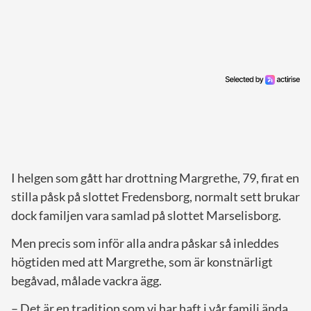
I helgen som gått har drottning Margrethe, 79, firat en
stilla påsk på slottet Fredensborg, normalt sett brukar
dock familjen vara samlad på slottet Marselisborg.
Men precis som inför alla andra påskar så inleddes
högtiden med att Margrethe, som är konstnärligt
begåvad, målade vackra ägg.
– Det är en tradition som vi har haft i vår familj ända