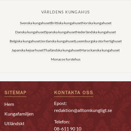
VÄRLDENS KUNGAHUS
Svenska kungahuset
Brittiska kungahuset
Norska kungahuset
Danska kungahuset
Spanska kungahuset
Nederländska kungahuset
Belgiska kungahuset
Jordanska kungahuset
Luxemburgska storhertighuset
Japanska kejsarhuset
Thailändska kungahuset
Marockanska kungahuset
Monacos furstehus
SITEMAP
KONTAKTA OSS
Epost:
Hem
redaktion@alltomkungligt.se
Kungafamiljen
Telefon:
Utländskt
08-611 90 10