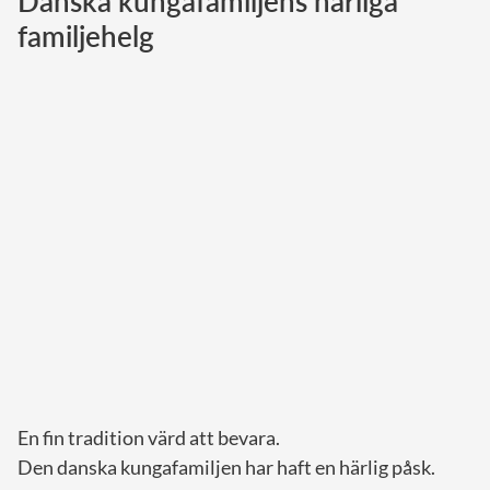
Danska kungafamiljens härliga
familjehelg
Norska kungahuset
Danska kungahuset
Spanska kungahuset
Nederländska kungahuset
Belgiska kungahuset
Jordanska kungahuset
Luxemburgska storhertighuset
Japanska kejsarhuset
Thailändska kungahuset
Marockanska kungahuset
Monacos furstehus
En fin tradition värd att bevara.
Den danska kungafamiljen har haft en härlig påsk.