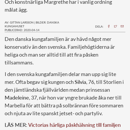
Och konstnärliga Margrethe har i vanlig ordning
målat ägg.
AV: GITTAN LARSSON
|
BILDER: DANSKA
KUNGAHUSET
DELA:
PUBLICERAD: 2020-04-14
D
en danska kungafamiljen är av hävd något mer
konservativ än den svenska. Familjehögtiderna är
heliga och man ser alltid till att fira påsken
tillsammans.
I den svenska kungafamiljen delar man upp sig lite
mer. Ofta begav sig kungen och
Silvia
, 76, till Storlien i
den jämtländska fjällvärlden medan prinsessan
Madeleine
, 37, när hon var yngre brukade åka ner till
Marbella för att bättra på solbrännan före sommaren
och njuta av lite spanskt jetset- och partyliv.
LÄS MER:
Victorias härliga påskhälsning till familjen