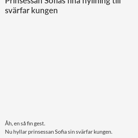
Prinsessan Sofias fina hyllning till
svärfar kungen
Norska kungahuset
Danska kungahuset
Spanska kungahuset
Nederländska kungahuset
Belgiska kungahuset
Jordanska kungahuset
Luxemburgska storhertighuset
Japanska kejsarhuset
Thailändska kungahuset
Marockanska kungahuset
Monacos furstehus
Åh, en så fin gest.
Nu hyllar prinsessan Sofia sin svärfar kungen.