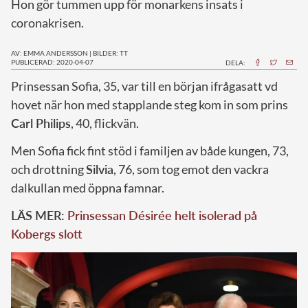
Hon gör tummen upp för monarkens insats i
coronakrisen.
AV: EMMA ANDERSSON
|
BILDER: TT
PUBLICERAD: 2020-04-07
DELA:
P
rinsessan Sofia, 35, var till en början ifrågasatt vd
hovet när hon med stapplande steg kom in som prins
Carl Philips
, 40, flickvän.
Men Sofia fick fint stöd i familjen av både kungen, 73,
och drottning
Silvia
, 76, som tog emot den vackra
dalkullan med öppna famnar.
LÄS MER:
Prinsessan Désirée helt isolerad på
Kobergs slott