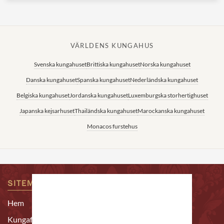
VÄRLDENS KUNGAHUS
Svenska kungahuset
Brittiska kungahuset
Norska kungahuset
Danska kungahuset
Spanska kungahuset
Nederländska kungahuset
Belgiska kungahuset
Jordanska kungahuset
Luxemburgska storhertighuset
Japanska kejsarhuset
Thailändska kungahuset
Marockanska kungahuset
Monacos furstehus
SITEMAP
KONTAKTA OSS
Epost:
Hem
redaktion@alltomkungligt.se
Kungafamiljen