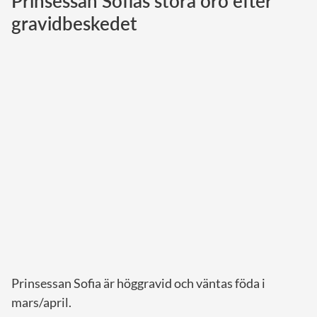
Prinsessan Sofias stora oro efter
gravidbeskedet
Norska kungahuset
Danska kungahuset
Spanska kungahuset
Nederländska kungahuset
Belgiska kungahuset
Jordanska kungahuset
Luxemburgska storhertighuset
Japanska kejsarhuset
Thailändska kungahuset
Marockanska kungahuset
Monacos furstehus
Prinsessan Sofia är höggravid och väntas föda i
mars/april.