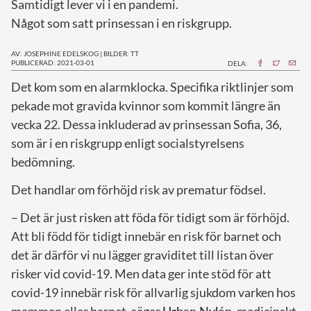
Samtidigt lever vi i en pandemi.
Något som satt prinsessan i en riskgrupp.
AV: JOSEPHINE EDELSKOG
|
BILDER: TT
PUBLICERAD: 2021-03-01
DELA:
D
et kom som en alarmklocka. Specifika riktlinjer som
pekade mot gravida kvinnor som kommit längre än
vecka 22. Dessa inkluderad av prinsessan Sofia, 36,
som är i en riskgrupp enligt socialstyrelsens
bedömning.
Det handlar om förhöjd risk av prematur födsel.
– Det är just risken att föda för tidigt som är förhöjd.
Att bli född för tidigt innebär en risk för barnet och
det är därför vi nu lägger graviditet till listan över
risker vid covid-19. Men data ger inte stöd för att
covid-19 innebär risk för allvarlig sjukdom varken hos
mamman eller barnet, säger
Urban Nylén
, medicinskt