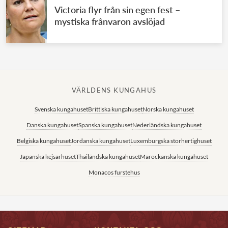
Victoria flyr från sin egen fest –
mystiska frånvaron avslöjad
VÄRLDENS KUNGAHUS
Svenska kungahuset
Brittiska kungahuset
Norska kungahuset
Danska kungahuset
Spanska kungahuset
Nederländska kungahuset
Belgiska kungahuset
Jordanska kungahuset
Luxemburgska storhertighuset
Japanska kejsarhuset
Thailändska kungahuset
Marockanska kungahuset
Monacos furstehus