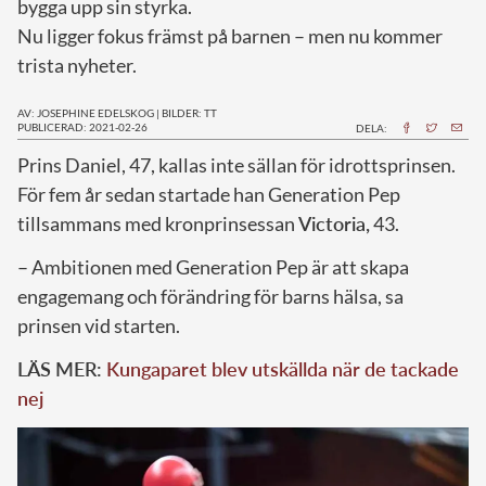
bygga upp sin styrka.
Nu ligger fokus främst på barnen – men nu kommer
trista nyheter.
AV: JOSEPHINE EDELSKOG
|
BILDER: TT
PUBLICERAD: 2021-02-26
DELA:
P
rins Daniel, 47, kallas inte sällan för idrottsprinsen.
För fem år sedan startade han Generation Pep
tillsammans med kronprinsessan
Victoria,
43.
– Ambitionen med Generation Pep är att skapa
engagemang och förändring för barns hälsa, sa
prinsen vid starten.
LÄS MER:
Kungaparet blev utskällda när de tackade
nej