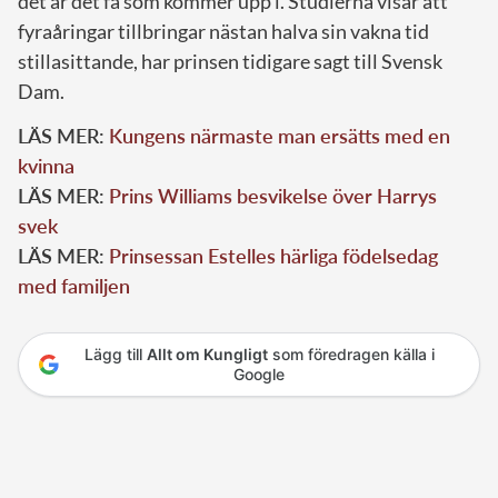
det är det få som kommer upp i. Studierna visar att
fyraåringar tillbringar nästan halva sin vakna tid
stillasittande, har prinsen tidigare sagt till Svensk
Dam.
LÄS MER:
Kungens närmaste man ersätts med en
kvinna
LÄS MER:
Prins Williams besvikelse över Harrys
svek
LÄS MER:
Prinsessan Estelles härliga födelsedag
med familjen
Lägg till
Allt om Kungligt
som föredragen källa i
Google