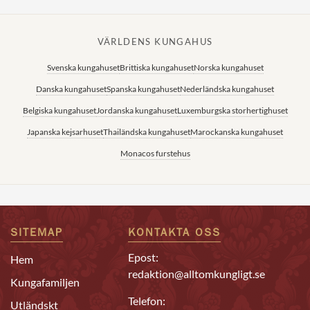
VÄRLDENS KUNGAHUS
Svenska kungahuset
Brittiska kungahuset
Norska kungahuset
Danska kungahuset
Spanska kungahuset
Nederländska kungahuset
Belgiska kungahuset
Jordanska kungahuset
Luxemburgska storhertighuset
Japanska kejsarhuset
Thailändska kungahuset
Marockanska kungahuset
Monacos furstehus
SITEMAP
KONTAKTA OSS
Epost:
Hem
redaktion@alltomkungligt.se
Kungafamiljen
Telefon:
Utländskt