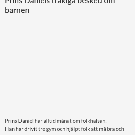
Prins Daniels tråkiga besked om
barnen
Norska kungahuset
Danska kungahuset
Spanska kungahuset
Nederländska kungahuset
Belgiska kungahuset
Jordanska kungahuset
Luxemburgska storhertighuset
Japanska kejsarhuset
Thailändska kungahuset
Marockanska kungahuset
Monacos furstehus
Prins Daniel har alltid månat om folkhälsan.
Han har drivit tre gym och hjälpt folk att må bra och