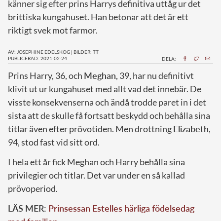
känner sig efter prins Harrys definitiva uttåg ur det
brittiska kungahuset. Han betonar att det är ett
riktigt svek mot farmor.
AV: JOSEPHINE EDELSKOG
|
BILDER: TT
PUBLICERAD: 2021-02-24
DELA:
P
rins Harry, 36, och
Meghan
, 39, har nu definitivt
klivit ut ur kungahuset med allt vad det innebär. De
visste konsekvenserna och ändå trodde paret in i det
sista att de skulle få fortsatt beskydd och behålla sina
titlar även efter prövotiden. Men drottning
Elizabeth
,
94, stod fast vid sitt ord.
I hela ett år fick Meghan och Harry behålla sina
privilegier och titlar. Det var under en så kallad
prövoperiod.
LÄS MER:
Prinsessan Estelles härliga födelsedag