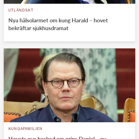
UTLÄNDSKT
Nya hälsolarmet om kung Harald – hovet
bekräftar sjukhusdramat
KUNGAFAMILJEN
Hovets nya besked om prins Daniel – nu