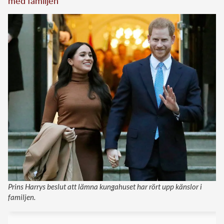
med familjen
Prins Harrys beslut att lämna kungahuset har rört upp känslor i
familjen.