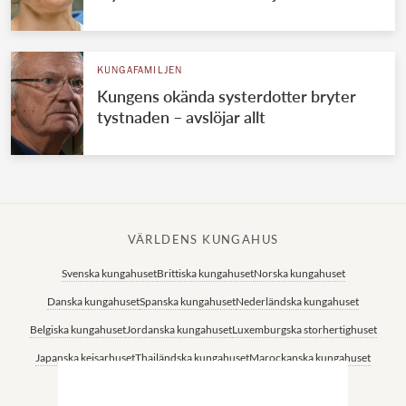
KUNGAFAMILJEN
Kungens okända systerdotter bryter
tystnaden – avslöjar allt
VÄRLDENS KUNGAHUS
Svenska kungahuset
Brittiska kungahuset
Norska kungahuset
Danska kungahuset
Spanska kungahuset
Nederländska kungahuset
Belgiska kungahuset
Jordanska kungahuset
Luxemburgska storhertighuset
Japanska kejsarhuset
Thailändska kungahuset
Marockanska kungahuset
Monacos furstehus