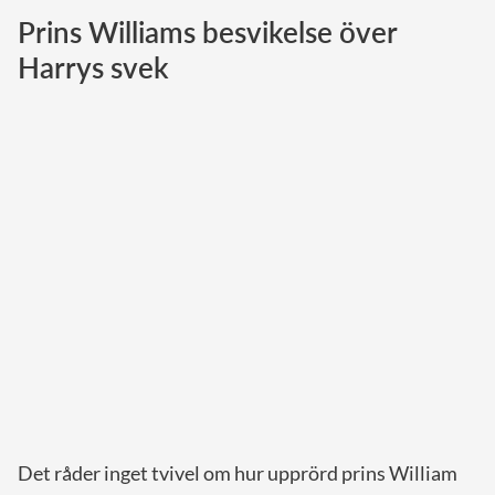
Prins Williams besvikelse över
Norska kungahuset
Harrys svek
Danska kungahuset
Spanska kungahuset
Nederländska kungahuset
Belgiska kungahuset
Jordanska kungahuset
Luxemburgska storhertighuset
Japanska kejsarhuset
Thailändska kungahuset
Marockanska kungahuset
Monacos furstehus
Det råder inget tvivel om hur upprörd prins William