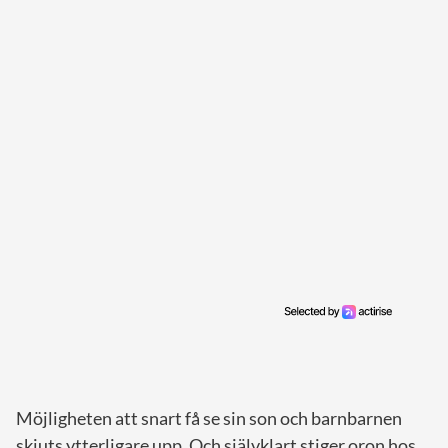
Möjligheten att snart få se sin son och barnbarnen
skjuts ytterligare upp. Och självklart stiger oron hos