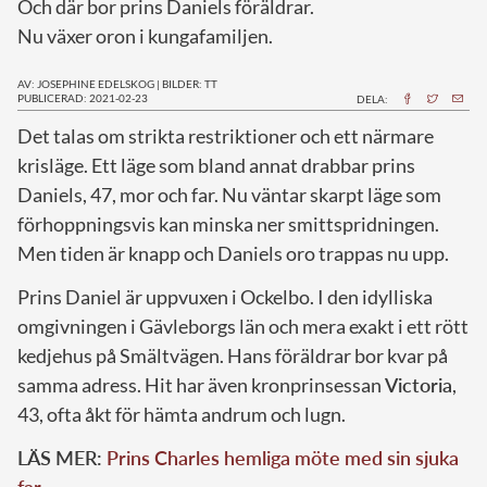
Och där bor prins Daniels föräldrar.
Nu växer oron i kungafamiljen.
AV: JOSEPHINE EDELSKOG
|
BILDER: TT
PUBLICERAD: 2021-02-23
DELA:
D
et talas om strikta restriktioner och ett närmare
krisläge. Ett läge som bland annat drabbar prins
Daniels, 47, mor och far. Nu väntar skarpt läge som
förhoppningsvis kan minska ner smittspridningen.
Men tiden är knapp och Daniels oro trappas nu upp.
Prins Daniel är uppvuxen i Ockelbo. I den idylliska
omgivningen i Gävleborgs län och mera exakt i ett rött
kedjehus på Smältvägen. Hans föräldrar bor kvar på
samma adress. Hit har även kronprinsessan
Victoria
,
43, ofta åkt för hämta andrum och lugn.
LÄS MER:
Prins Charles hemliga möte med sin sjuka
far