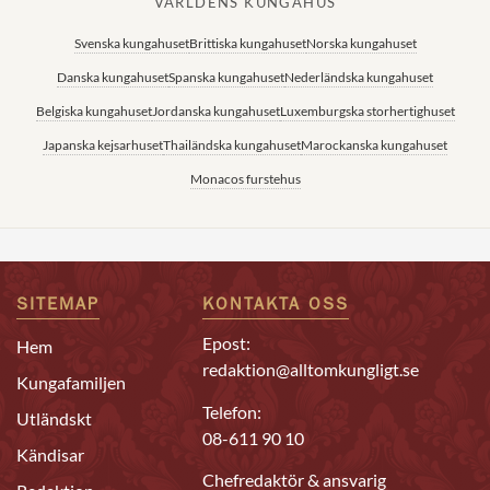
VÄRLDENS KUNGAHUS
Svenska kungahuset
Brittiska kungahuset
Norska kungahuset
Danska kungahuset
Spanska kungahuset
Nederländska kungahuset
Belgiska kungahuset
Jordanska kungahuset
Luxemburgska storhertighuset
Japanska kejsarhuset
Thailändska kungahuset
Marockanska kungahuset
Monacos furstehus
SITEMAP
KONTAKTA OSS
Epost:
Hem
redaktion@alltomkungligt.se
Kungafamiljen
Telefon:
Utländskt
08-611 90 10
Kändisar
Chefredaktör & ansvarig