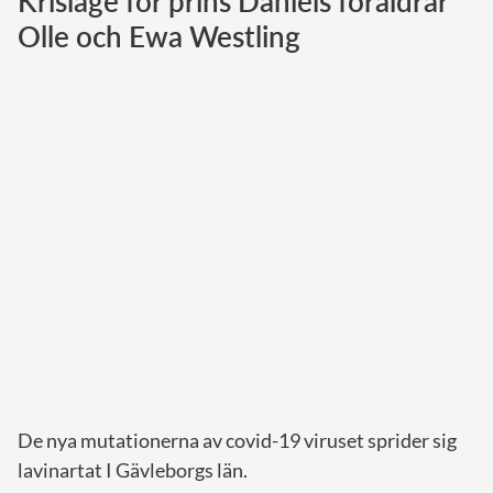
Krisläge för prins Daniels föräldrar
Olle och Ewa Westling
Norska kungahuset
Danska kungahuset
Spanska kungahuset
Nederländska kungahuset
Belgiska kungahuset
Jordanska kungahuset
Luxemburgska storhertighuset
Japanska kejsarhuset
Thailändska kungahuset
Marockanska kungahuset
Monacos furstehus
De nya mutationerna av covid-19 viruset sprider sig
lavinartat I Gävleborgs län.