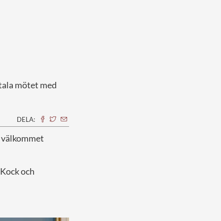
gitala mötet med
DELA:
tt välkommet
s Kock och