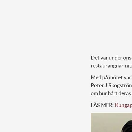
Det var under ons
restaurangnäring
Med på mötet var
Peter J Skogströ
om hur hårt deras
LÄS MER:
Kungapa