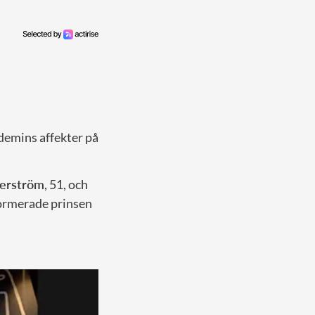
demins affekter på
derström
, 51, och
nformerade prinsen