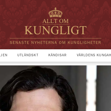
SENASTE NYHETERNA OM KUNGLIGHETER
LJEN
UTLÄNDSKT
KÄNDISAR
VÄRLDENS KUNGA