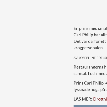
En prins med smak
Carl Philip har all
Det var därför ett
krogpersonalen.
AV: JOSEPHINE EDEL
R
estaurangerna ha
samtal. I och med 
Prins Carl Philip,
lyssnade noga på 
LÄS MER:
Drottni