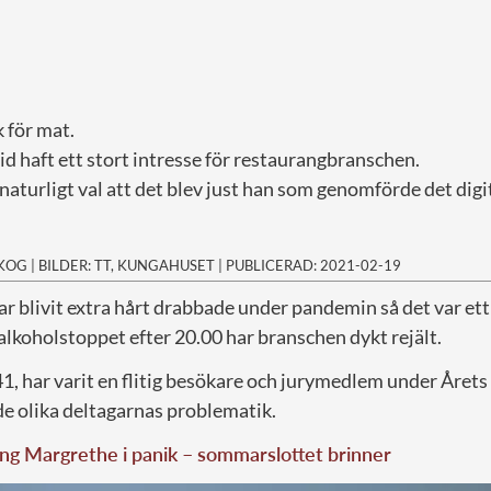
 för mat.
tid haft ett stort intresse för restaurangbranschen.
 naturligt val att det blev just han som genomförde det di
SKOG
|
BILDER: TT, KUNGAHUSET
|
PUBLICERAD: 2021-02-19
r blivit extra hårt drabbade under pandemin så det var e
alkoholstoppet efter 20.00 har branschen dykt rejält.
 41, har varit en flitig besökare och jurymedlem under Året
de olika deltagarnas problematik.
ng Margrethe i panik – sommarslottet brinner