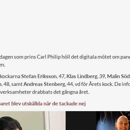
dagen som prins Carl Philip höll det digitala mötet om pan
en.
 kockarna
Stefan Eriksson
, 47,
Klas Lindberg
, 39,
Malin Sö
m
, 48, samt
Andreas Stenberg
, 44, vd för Årets kock. De i
 verksamheter drabbats det gångna året.
ret blev utskällda när de tackade nej