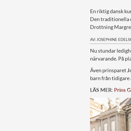
En riktig dansk ku
Den traditionella 
Drottning Margret
AV: JOSEPHINE EDEL
N
u stundar ledigh
närvarande. På pl
Även prinsparet
J
barn från tidigar
LÄS MER:
Prins G