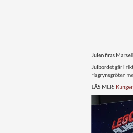
Julen firas Marse
Julbordet går i ri
risgrynsgröten med
LÄS MER:
Kungens