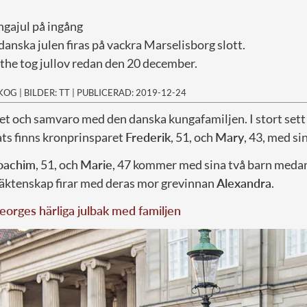
ngajul på ingång
danska julen firas på vackra Marselisborg slott.
he tog jullov redan den 20 december.
SKOG
|
BILDER: TT
|
PUBLICERAD: 2019-12-24
et och samvaro med den danska kungafamiljen. I stort sett 
ats finns kronprinsparet
Frederik
, 51, och
Mary
, 43, med si
oachim
, 51, och
Marie
, 47 kommer med sina två barn meda
e äktenskap firar med deras mor grevinnan
Alexandra
.
eorges härliga julbak med familjen