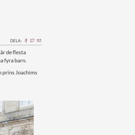
DELA:
är de flesta
na fyra barn.
n prins Joachims