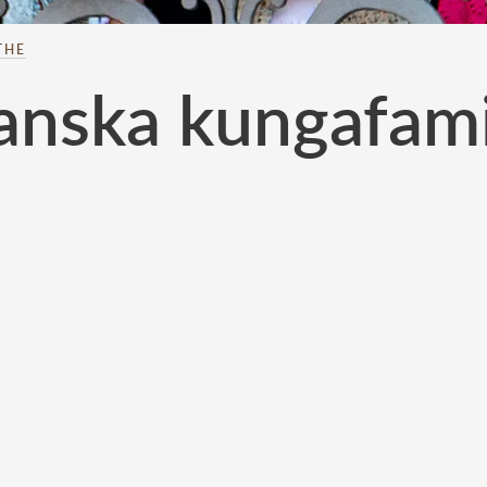
THE
danska kungafami