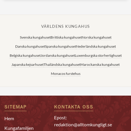
VÄRLDENS KUNGAHUS
Svenska kungahuset
Brittiska kungahuset
Norska kungahuset
Danska kungahuset
Spanska kungahuset
Nederländska kungahuset
Belgiska kungahuset
Jordanska kungahuset
Luxemburgska storhertighuset
Japanska kejsarhuset
Thailändska kungahuset
Marockanska kungahuset
Monacos furstehus
SITEMAP
KONTAKTA OSS
Epost:
Hem
redaktion@alltomkungligt.se
Kungafamiljen