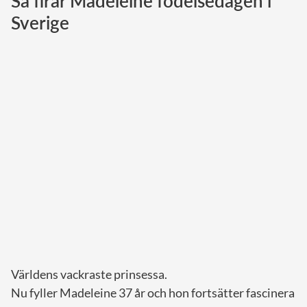
Så firar Madeleine födelsedagen i
Sverige
Norska kungahuset
Danska kungahuset
Spanska kungahuset
Nederländska kungahuset
Belgiska kungahuset
Jordanska kungahuset
Luxemburgska storhertighuset
Japanska kejsarhuset
Thailändska kungahuset
Marockanska kungahuset
Monacos furstehus
Världens vackraste prinsessa.
Nu fyller Madeleine 37 år och hon fortsätter fascinera