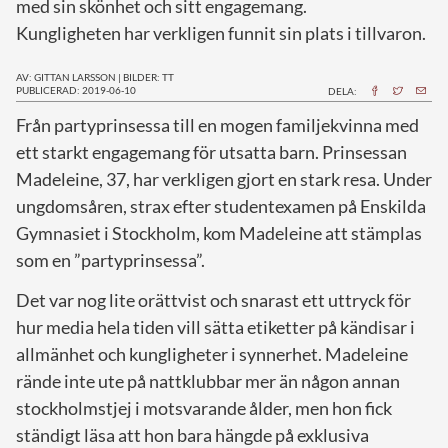
med sin skönhet och sitt engagemang.
Kungligheten har verkligen funnit sin plats i tillvaron.
AV: GITTAN LARSSON
|
BILDER: TT
PUBLICERAD: 2019-06-10
DELA:
F
rån partyprinsessa till en mogen familjekvinna med
ett starkt engagemang för utsatta barn. Prinsessan
Madeleine, 37, har verkligen gjort en stark resa. Under
ungdomsåren, strax efter studentexamen på Enskilda
Gymnasiet i Stockholm, kom Madeleine att stämplas
som en ”partyprinsessa”.
Det var nog lite orättvist och snarast ett uttryck för
hur media hela tiden vill sätta etiketter på kändisar i
allmänhet och kungligheter i synnerhet. Madeleine
rände inte ute på nattklubbar mer än någon annan
stockholmstjej i motsvarande ålder, men hon fick
ständigt läsa att hon bara hängde på exklusiva