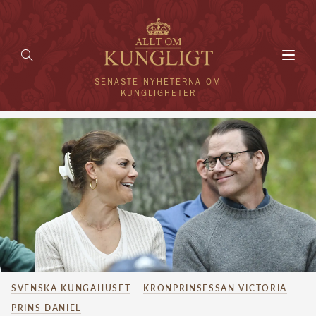
Toggl
navig
SENASTE NYHETERNA OM
KUNGLIGHETER
HEM
KUNGAFAMILJEN
UTLÄNDSKT
KÄNDISAR
VÄRLDENS KUNGAHUS
SVENSKA KUNGAHUSET
–
KRONPRINSESSAN VICTORIA
–
Svenska kungahuset
REDAKTION
PRINS DANIEL
Brittiska kungahuset