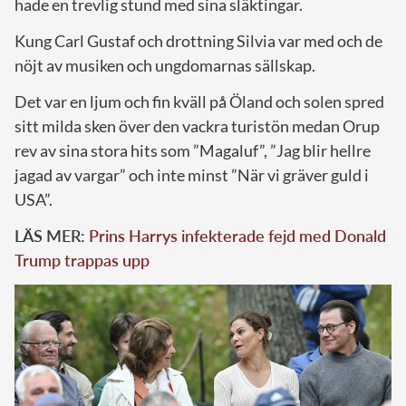
hade en trevlig stund med sina släktingar.
Kung Carl Gustaf och drottning Silvia var med och de
nöjt av musiken och ungdomarnas sällskap.
Det var en ljum och fin kväll på Öland och solen spred
sitt milda sken över den vackra turistön medan Orup
rev av sina stora hits som ”Magaluf”, ”Jag blir hellre
jagad av vargar” och inte minst ”När vi gräver guld i
USA”.
LÄS MER:
Prins Harrys infekterade fejd med Donald
Trump trappas upp