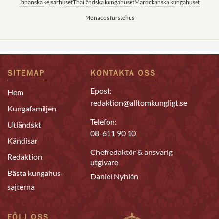
Japanska kejsarhuset
Thailändska kungahuset
Marockanska kungahuset
Monacos furstehus
SITEMAP
KONTAKTA OSS
Epost:
Hem
redaktion@alltomkungligt.se
Kungafamiljen
Telefon:
Utländskt
08-611 90 10
Kändisar
Chefredaktör & ansvarig
Redaktion
utgivare
Bästa kungahus-
Daniel Nyhlén
sajterna
FÖLJ OSS