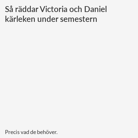
Så räddar Victoria och Daniel
Norska kungahuset
kärleken under semestern
Danska kungahuset
Spanska kungahuset
Nederländska kungahuset
Belgiska kungahuset
Jordanska kungahuset
Luxemburgska storhertighuset
Japanska kejsarhuset
Thailändska kungahuset
Marockanska kungahuset
Monacos furstehus
Precis vad de behöver.