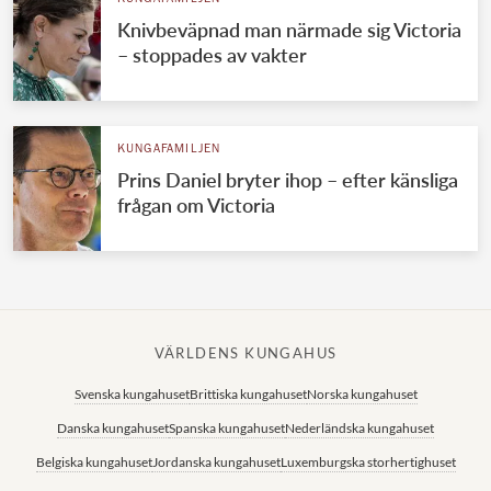
Knivbeväpnad man närmade sig Victoria
– stoppades av vakter
KUNGAFAMILJEN
Prins Daniel bryter ihop – efter känsliga
frågan om Victoria
VÄRLDENS KUNGAHUS
Svenska kungahuset
Brittiska kungahuset
Norska kungahuset
Danska kungahuset
Spanska kungahuset
Nederländska kungahuset
Belgiska kungahuset
Jordanska kungahuset
Luxemburgska storhertighuset