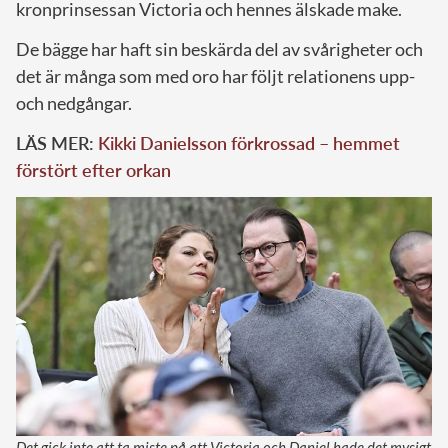
kronprinsessan Victoria och hennes älskade make.
De bägge har haft sin beskärda del av svårigheter och
det är många som med oro har följt relationens upp-
och nedgångar.
LÄS MER:
Kikki Danielsson förkrossad – hemmet
förstört efter orkan
Det gick inte att ta miste på att Victoria och Daniel hade det mysigt