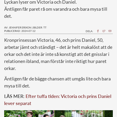
Lyckan lyser om Victoria och Daniel.
Äntligen får paret rå om varandra och bara mysa till
det.
AV: JENNIFER ERIXON
|
BILDER: TT
PUBLICERAD: 2024-07-12
DELA:
K
ronprinsessan Victoria, 46, och prins Daniel, 50,
arbetar jämt och ständigt – det är helt makalöst att de
orkar och det inte är inte så konstigt att det gnisslar i
relationen ibland, man förstår inte riktigt hur paret
orkar.
Äntligen får de bägge chansen att umgås lite och bara
mysa till det.
LÄS MER:
Efter tuffa tiden: Victoria och prins Daniel
lever separat