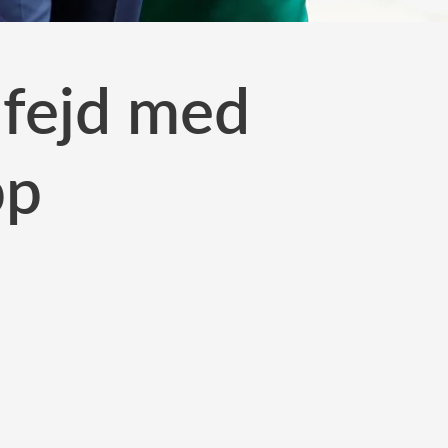
 fejd med
pp