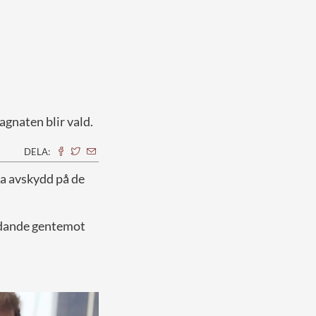
agnaten blir vald.
DELA:
ra avskydd på de
rädande gentemot