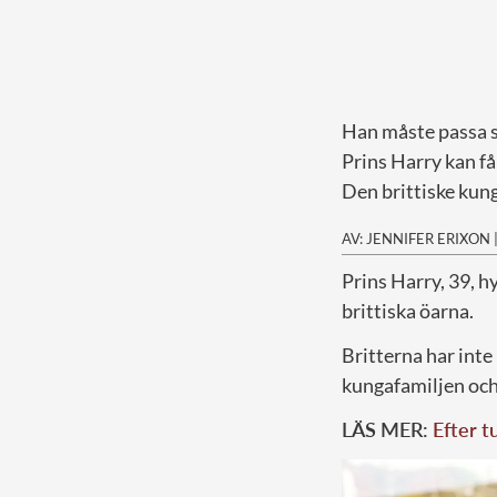
Han måste passa s
Prins Harry kan f
Den brittiske kung
AV: JENNIFER ERIXON
P
rins Harry, 39, 
brittiska öarna.
Britterna har int
kungafamiljen och
LÄS MER:
Efter t