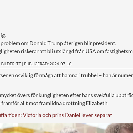
ig.
å problem om Donald Trump återigen blir president.
ligheten riskerar att bli utslängd från USA om fastighetsm
|
BILDER: TT
|
PUBLICERAD: 2024-07-10
hyser en osviklig förmåga att hamna i trubbel – han är nume
e mycket övers för kungligheten efter hans svekfulla uppt
 framför allt mot framlidna drottning Elizabeth.
uffa tiden: Victoria och prins Daniel lever separat