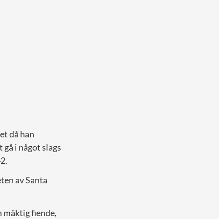
vet då han
 gå i något slags
42.
eten av Santa
n mäktig fiende,