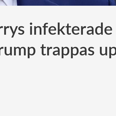
rrys infekterade
rump trappas u