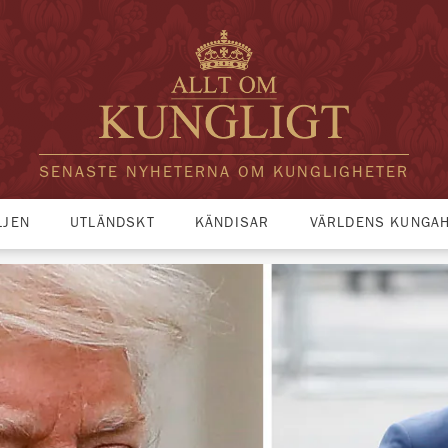
SENASTE NYHETERNA OM KUNGLIGHETER
LJEN
UTLÄNDSKT
KÄNDISAR
VÄRLDENS KUNGA