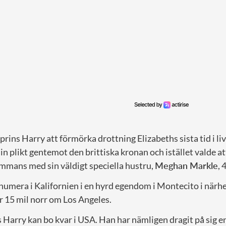
rins Harry att förmörka drottning Elizabeths sista tid i li
in plikt gentemot den brittiska kronan och istället valde att
sammans med sin väldigt speciella hustru,
Meghan Markle
, 
numera i Kalifornien i en hyrd egendom i Montecito i närh
r 15 mil norr om Los Angeles.
 Harry kan bo kvar i USA. Han har nämligen dragit på sig e