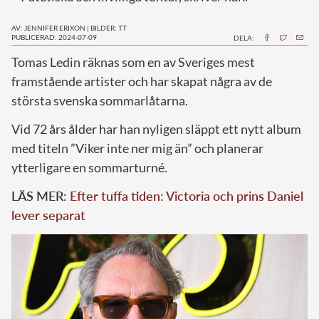
AV: JENNIFER ERIXON
|
BILDER: TT
PUBLICERAD: 2024-07-09
DELA:
T
omas Ledin räknas som en av Sveriges mest
framstående artister och har skapat några av de
största svenska sommarlåtarna.
Vid 72 års ålder har han nyligen släppt ett nytt album
med titeln ”Viker inte ner mig än” och planerar
ytterligare en sommarturné.
LÄS MER:
Efter tuffa tiden: Victoria och prins Daniel
lever separat