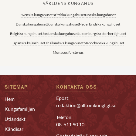
VÄRLDENS KUNGAHUS
Svenska kungahuset
Brittiska kungahuset
Norska kungahuset
Danska kungahuset
Spanska kungahuset
Nederländska kungahuset
Belgiska kungahuset
Jordanska kungahuset
Luxemburgska storhertighuset
Japanska kejsarhuset
Thailändska kungahuset
Marockanska kungahuset
Monacos furstehus
SITEMAP
KONTAKTA OSS
Epost:
Hem
redaktion@alltomkungligt.se
Kungafamiljen
Telefon:
Utländskt
08-611 90 10
Kändisar
Chefredaktör & ansvarig