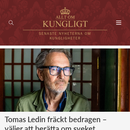
Toggl
navig
SENASTE NYHETERNA OM
KUNGLIGHETER
HEM
KUNGAFAMILJEN
UTLÄNDSKT
KÄNDISAR
VÄRLDENS KUNGAHUS
Tomas Ledin fräckt bedragen –
Svenska kungahuset
REDAKTION
väljer att berätta om sveket
Brittiska kungahuset