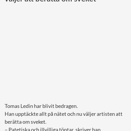
Norska kungahuset
Danska kungahuset
Spanska kungahuset
Nederländska kungahuset
Belgiska kungahuset
Jordanska kungahuset
Luxemburgska storhertighuset
Japanska kejsarhuset
Thailändska kungahuset
Marockanska kungahuset
Tomas Ledin har blivit bedragen.
Monacos furstehus
Han upptäckte allt på nätet och nu väljer artisten att
berätta om sveket.
– Patetiska och illvilliga töntar, skriver han.