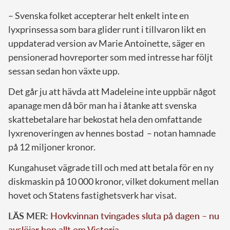
– Svenska folket accepterar helt enkelt inte en
lyxprinsessa som bara glider runt i tillvaron likt en
uppdaterad version av Marie Antoinette, säger en
pensionerad hovreporter som med intresse har följt
sessan sedan hon växte upp.
Det går ju att hävda att Madeleine inte uppbär något
apanage men då bör man ha i åtanke att svenska
skattebetalare har bekostat hela den omfattande
lyxrenoveringen av hennes bostad – notan hamnade
på 12 miljoner kronor.
Kungahuset vägrade till och med att betala för en ny
diskmaskin på 10 000 kronor, vilket dokument mellan
hovet och Statens fastighetsverk har visat.
LÄS MER:
Hovkvinnan tvingades sluta på dagen – nu
avslöjar hon allt om Victoria