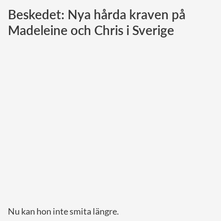
Beskedet: Nya hårda kraven på
Norska kungahuset
Madeleine och Chris i Sverige
Danska kungahuset
Spanska kungahuset
Nederländska kungahuset
Belgiska kungahuset
Jordanska kungahuset
Luxemburgska storhertighuset
Japanska kejsarhuset
Thailändska kungahuset
Marockanska kungahuset
Monacos furstehus
Nu kan hon inte smita längre.