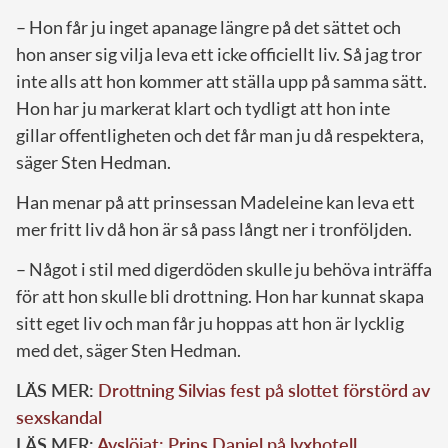
– Hon får ju inget apanage längre på det sättet och
hon anser sig vilja leva ett icke officiellt liv. Så jag tror
inte alls att hon kommer att ställa upp på samma sätt.
Hon har ju markerat klart och tydligt att hon inte
gillar offentligheten och det får man ju då respektera,
säger Sten Hedman.
Han menar på att prinsessan Madeleine kan leva ett
mer fritt liv då hon är så pass långt ner i tronföljden.
– Något i stil med digerdöden skulle ju behöva inträffa
för att hon skulle bli drottning. Hon har kunnat skapa
sitt eget liv och man får ju hoppas att hon är lycklig
med det, säger Sten Hedman.
LÄS MER:
Drottning Silvias fest på slottet förstörd av
sexskandal
LÄS MER:
Avslöjat: Prins Daniel på lyxhotell