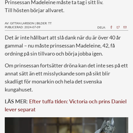
Prinsessan Madeleine måste ta tag i sitt liv.
Till hösten börjar allvaret.
AV: GITTAN LARSSON
|
BILDER: TT
PUBLICERAD: 2024-07-09
DELA:
D
et är inte hållbart att slå dank när du är över 40 år
gammal – nu måste prinsessan Madeleine, 42, få
ordning på sin tillvaro och börja jobba igen.
Om prinsessan fortsätter dröna kan det inte ses på ett
annat sätt än ett misslyckande som på sikt blir
skadligt för monarkin och hela det svenska
kungahuset.
LÄS MER:
Efter tuffa tiden: Victoria och prins Daniel
lever separat