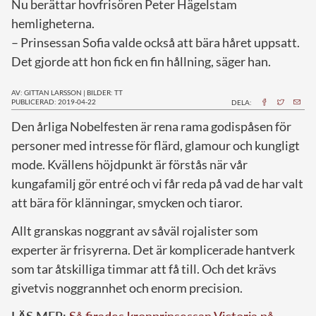
Nu berättar hovfrisören Peter Hägelstam
hemligheterna.
– Prinsessan Sofia valde också att bära håret uppsatt.
Det gjorde att hon fick en fin hållning, säger han.
AV: GITTAN LARSSON
|
BILDER: TT
PUBLICERAD: 2019-04-22
DELA:
D
en årliga Nobelfesten är rena rama godispåsen för
personer med intresse för flärd, glamour och kungligt
mode. Kvällens höjdpunkt är förstås när vår
kungafamilj gör entré och vi får reda på vad de har valt
att bära för klänningar, smycken och tiaror.
Allt granskas noggrant av såväl rojalister som
experter är frisyrerna. Det är komplicerade hantverk
som tar åtskilliga timmar att få till. Och det krävs
givetvis noggrannhet och enorm precision.
LÄS MER:
Så firades kronprinsessan Victoria på