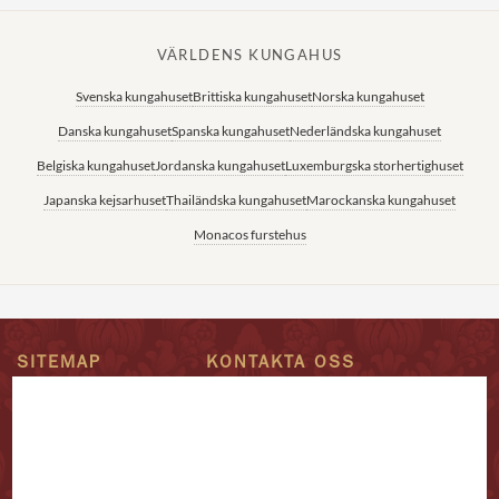
VÄRLDENS KUNGAHUS
Svenska kungahuset
Brittiska kungahuset
Norska kungahuset
Danska kungahuset
Spanska kungahuset
Nederländska kungahuset
Belgiska kungahuset
Jordanska kungahuset
Luxemburgska storhertighuset
Japanska kejsarhuset
Thailändska kungahuset
Marockanska kungahuset
Monacos furstehus
SITEMAP
KONTAKTA OSS
Epost:
Hem
redaktion@alltomkungligt.se
Kungafamiljen
Telefon:
Utländskt
08-611 90 10