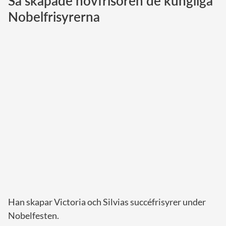
Så skapade hovfrisören de kungliga
Nobelfrisyrerna
Norska kungahuset
Danska kungahuset
Spanska kungahuset
Nederländska kungahuset
Belgiska kungahuset
Jordanska kungahuset
Luxemburgska storhertighuset
Japanska kejsarhuset
Thailändska kungahuset
Marockanska kungahuset
Monacos furstehus
Han skapar Victoria och Silvias succéfrisyrer under
Nobelfesten.