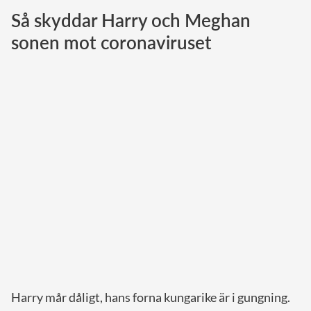
Så skyddar Harry och Meghan
Norska kungahuset
sonen mot coronaviruset
Danska kungahuset
Spanska kungahuset
Nederländska kungahuset
Belgiska kungahuset
Jordanska kungahuset
Luxemburgska storhertighuset
Japanska kejsarhuset
Thailändska kungahuset
Marockanska kungahuset
Monacos furstehus
Harry mår dåligt, hans forna kungarike är i gungning.