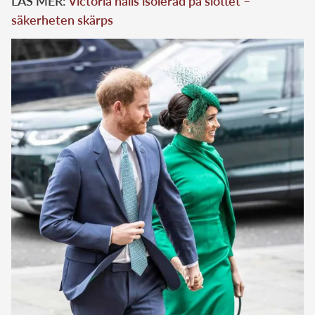
LÄS MER:
Victoria hålls isolerad på slottet –
säkerheten skärps