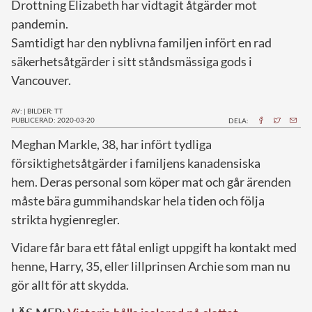
Drottning Elizabeth har vidtagit åtgärder mot
pandemin.
Samtidigt har den nyblivna familjen infört en rad
säkerhetsåtgärder i sitt ståndsmässiga gods i
Vancouver.
AV:
|
BILDER: TT
PUBLICERAD: 2020-03-20
DELA:
M
eghan Markle, 38, har infört tydliga
försiktighetsåtgärder i familjens kanadensiska
hem. Deras personal som köper mat och går ärenden
måste bära gummihandskar hela tiden och följa
strikta hygienregler.
Vidare får bara ett fåtal enligt uppgift ha kontakt med
henne, Harry, 35, eller lillprinsen Archie som man nu
gör allt för att skydda.