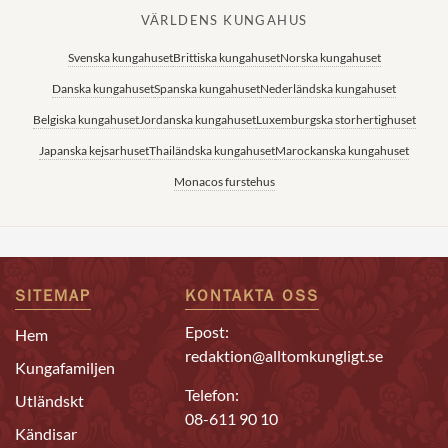
VÄRLDENS KUNGAHUS
Svenska kungahuset
Brittiska kungahuset
Norska kungahuset
Danska kungahuset
Spanska kungahuset
Nederländska kungahuset
Belgiska kungahuset
Jordanska kungahuset
Luxemburgska storhertighuset
Japanska kejsarhuset
Thailändska kungahuset
Marockanska kungahuset
Monacos furstehus
SITEMAP
KONTAKTA OSS
Epost:
Hem
redaktion@alltomkungligt.se
Kungafamiljen
Telefon:
Utländskt
08-611 90 10
Kändisar