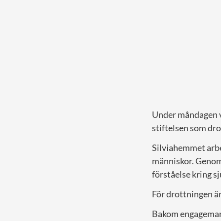
Under måndagen vä
stiftelsen som dro
Silviahemmet arbe
människor. Genom 
förståelse kring 
För drottningen är
Bakom engagemange