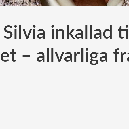
Silvia inkallad t
tet – allvarliga f