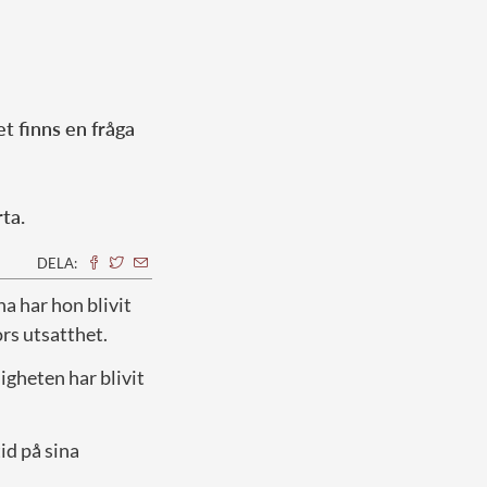
et finns en fråga
rta.
DELA:
a har hon blivit
rs utsatthet.
gheten har blivit
id på sina