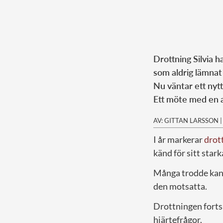
Drottning Silvia h
som aldrig lämnat
Nu väntar ett nytt
Ett möte med en al
AV: GITTAN LARSSON
I år markerar
drott
känd för sitt star
Många trodde kans
den motsatta.
Drottningen fortsä
hjärtefrågor.