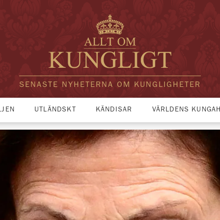
SENASTE NYHETERNA OM KUNGLIGHETER
LJEN
UTLÄNDSKT
KÄNDISAR
VÄRLDENS KUNGA