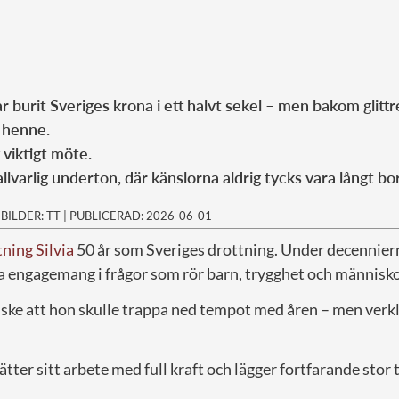
ar burit Sveriges krona i ett halvt sekel – men bakom glittr
 henne.
 viktigt möte.
lvarlig underton, där känslorna aldrig tycks vara långt bo
|
BILDER: TT
|
PUBLICERAD: 2026-06-01
ning Silvia
50 år som Sveriges drottning. Under decenniern
ka engagemang i frågor som rör barn, trygghet och människo
ke att hon skulle trappa ned tempot med åren – men verkli
tter sitt arbete med full kraft och lägger fortfarande stor t