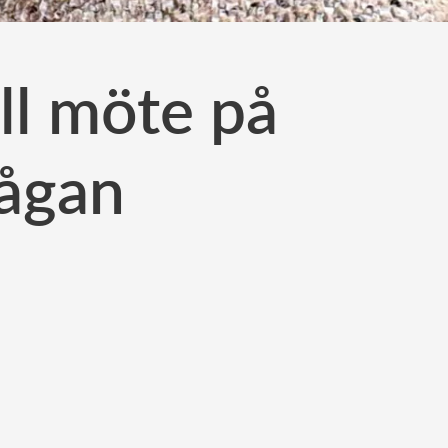
ill möte på
rågan