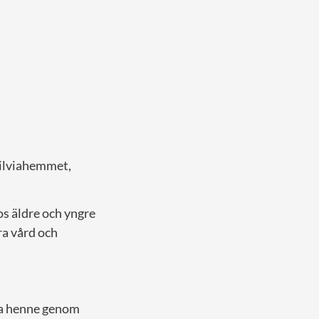
Silviahemmet,
s äldre och yngre
ra vård och
la henne genom