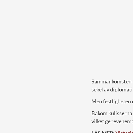
Sammankomsten är 
sekel av diplomat
Men festlighetern
Bakom kulisserna 
vilket ger evenem