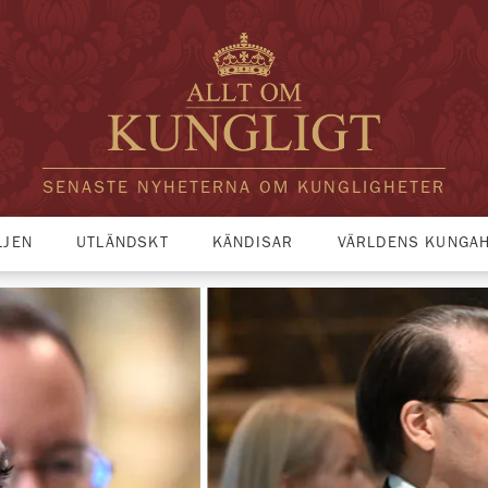
SENASTE NYHETERNA OM KUNGLIGHETER
LJEN
UTLÄNDSKT
KÄNDISAR
VÄRLDENS KUNGA