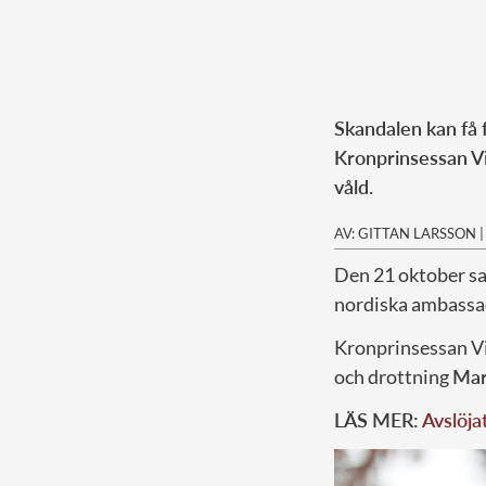
Skandalen kan få
Kronprinsessan Vi
våld.
AV: GITTAN LARSSON
D
en 21 oktober sa
nordiska ambassa
Kronprinsessan Vi
och drottning
Ma
LÄS MER:
Avslöja