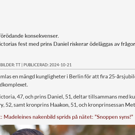
 förödande konsekvenser.
ctorias fest med prins Daniel riskerar ödeläggas av frågo
|
BILDER: TT
|
PUBLICERAD: 2024-10-21
mlas en mängd kungligheter i Berlin för att fira 25-årsjubil
dkomplexet.
ctoria, 47, och prins Daniel, 51, deltar tillsammans med k
ry
, 52, samt kronprins
Haakon
, 51, och kronprinsessan
Met
t: Madeleines nakenbild sprids på nätet: ”Snoppen syns!”