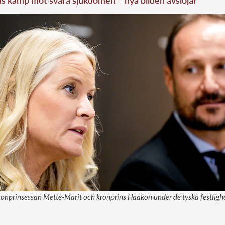
as kamp mot svåra sjukdomen – nya bilden avslöjar
kronprinsessan Mette-Marit och kronprins Haakon under de tyska festlighe