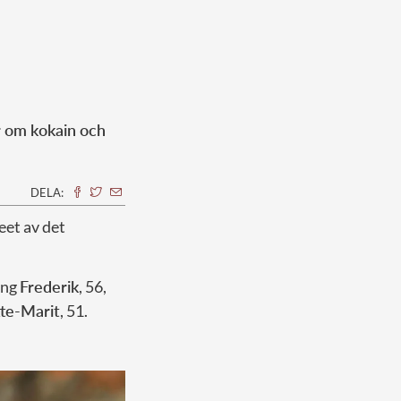
r om kokain och
DELA:
eet av det
ung
Frederik
, 56,
te-Marit
, 51.