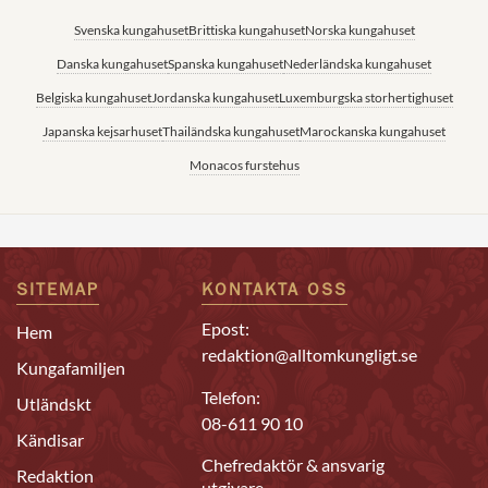
Svenska kungahuset
Brittiska kungahuset
Norska kungahuset
Danska kungahuset
Spanska kungahuset
Nederländska kungahuset
Belgiska kungahuset
Jordanska kungahuset
Luxemburgska storhertighuset
Japanska kejsarhuset
Thailändska kungahuset
Marockanska kungahuset
Monacos furstehus
SITEMAP
KONTAKTA OSS
Epost:
Hem
redaktion@alltomkungligt.se
Kungafamiljen
Telefon:
Utländskt
08-611 90 10
Kändisar
Chefredaktör & ansvarig
Redaktion
utgivare