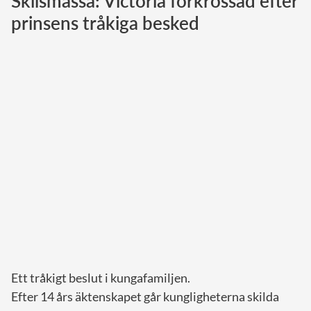
Skilsmässa: Victoria förkrossad efter
prinsens tråkiga besked
Norska kungahuset
Danska kungahuset
Spanska kungahuset
Nederländska kungahuset
Belgiska kungahuset
Jordanska kungahuset
Luxemburgska storhertighuset
Japanska kejsarhuset
Thailändska kungahuset
Marockanska kungahuset
Monacos furstehus
Ett tråkigt beslut i kungafamiljen.
Efter 14 års äktenskapet går kungligheterna skilda