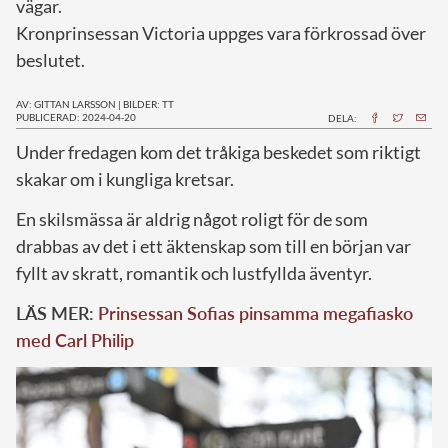
vägar.
Kronprinsessan Victoria uppges vara förkrossad över
beslutet.
AV: GITTAN LARSSON
|
BILDER: TT
PUBLICERAD: 2024-04-20
DELA:
U
nder fredagen kom det tråkiga beskedet som riktigt
skakar om i kungliga kretsar.
En skilsmässa är aldrig något roligt för de som
drabbas av det i ett äktenskap som till en början var
fyllt av skratt, romantik och lustfyllda äventyr.
LÄS MER:
Prinsessan Sofias pinsamma megafiasko
med Carl Philip