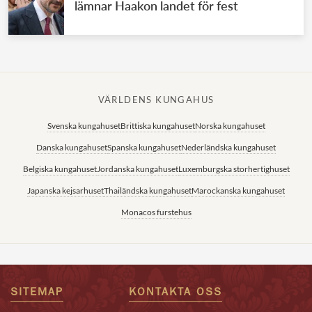
lämnar Haakon landet för fest
VÄRLDENS KUNGAHUS
Svenska kungahuset
Brittiska kungahuset
Norska kungahuset
Danska kungahuset
Spanska kungahuset
Nederländska kungahuset
Belgiska kungahuset
Jordanska kungahuset
Luxemburgska storhertighuset
Japanska kejsarhuset
Thailändska kungahuset
Marockanska kungahuset
Monacos furstehus
SITEMAP
KONTAKTA OSS