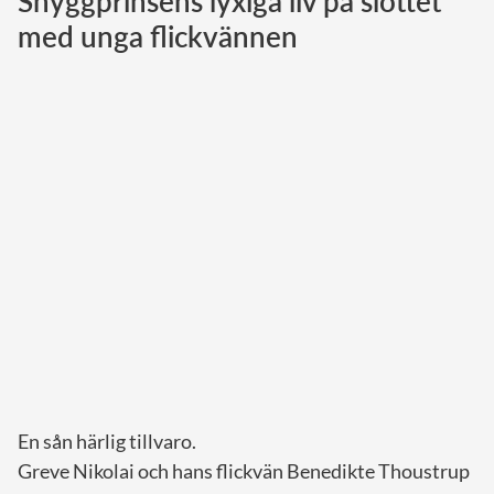
Snyggprinsens lyxiga liv på slottet
med unga flickvännen
Norska kungahuset
Danska kungahuset
Spanska kungahuset
Nederländska kungahuset
Belgiska kungahuset
Jordanska kungahuset
Luxemburgska storhertighuset
Japanska kejsarhuset
Thailändska kungahuset
Marockanska kungahuset
Monacos furstehus
En sån härlig tillvaro.
Greve Nikolai och hans flickvän Benedikte Thoustrup