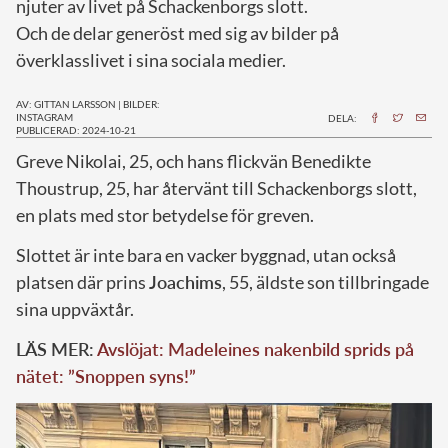
njuter av livet på Schackenborgs slott.
Och de delar generöst med sig av bilder på
överklasslivet i sina sociala medier.
AV: GITTAN LARSSON
|
BILDER:
INSTAGRAM
DELA:
PUBLICERAD: 2024-10-21
G
reve Nikolai, 25, och hans flickvän Benedikte
Thoustrup, 25, har återvänt till Schackenborgs slott,
en plats med stor betydelse för greven.
Slottet är inte bara en vacker byggnad, utan också
platsen där prins
Joachims
, 55, äldste son tillbringade
sina uppväxtår.
LÄS MER:
Avslöjat: Madeleines nakenbild sprids på
nätet: ”Snoppen syns!”