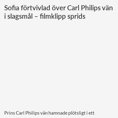
Sofia förtvivlad över Carl Philips vän
Norska kungahuset
i slagsmål – filmklipp sprids
Danska kungahuset
Spanska kungahuset
Nederländska kungahuset
Belgiska kungahuset
Jordanska kungahuset
Luxemburgska storhertighuset
Japanska kejsarhuset
Thailändska kungahuset
Marockanska kungahuset
Monacos furstehus
Prins Carl Philips vän hamnade plötsligt i ett