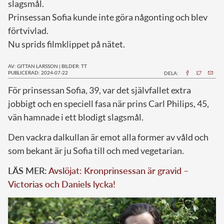
slagsmål.
Prinsessan Sofia kunde inte göra någonting och blev
förtvivlad.
Nu sprids filmklippet på nätet.
AV: GITTAN LARSSON
|
BILDER: TT
PUBLICERAD: 2024-07-22
DELA:
F
ör prinsessan Sofia, 39, var det självfallet extra
jobbigt och en speciell fasa när prins Carl Philips, 45,
vän hamnade i ett blodigt slagsmål.
Den vackra dalkullan är emot alla former av våld och
som bekant är ju Sofia till och med vegetarian.
LÄS MER:
Avslöjat: Kronprinsessan är gravid –
Victorias och Daniels lycka!