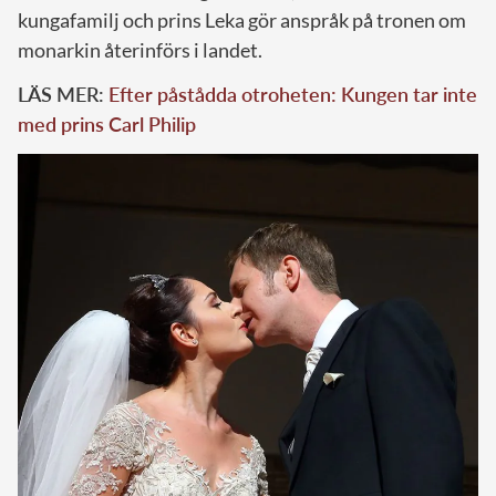
kungafamilj och prins Leka gör anspråk på tronen om
monarkin återinförs i landet.
LÄS MER:
Efter påstådda otroheten: Kungen tar inte
med prins Carl Philip