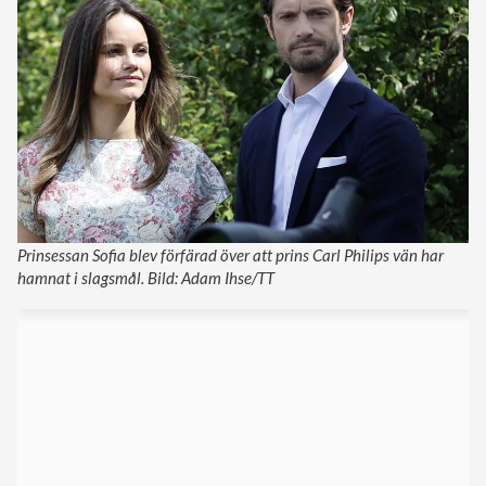
Prinsessan Sofia blev förfärad över att prins Carl Philips vän har
hamnat i slagsmål. Bild: Adam Ihse/TT