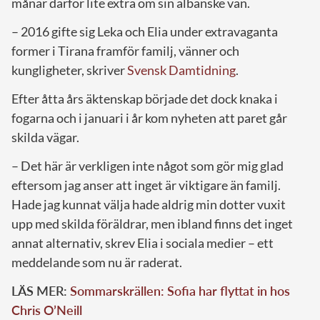
månar därför lite extra om sin albanske vän.
– 2016 gifte sig Leka och Elia under extravaganta
former i Tirana framför familj, vänner och
kungligheter, skriver
Svensk Damtidning
.
Efter åtta års äktenskap började det dock knaka i
fogarna och i januari i år kom nyheten att paret går
skilda vägar.
– Det här är verkligen inte något som gör mig glad
eftersom jag anser att inget är viktigare än familj.
Hade jag kunnat välja hade aldrig min dotter vuxit
upp med skilda föräldrar, men ibland finns det inget
annat alternativ, skrev Elia i sociala medier – ett
meddelande som nu är raderat.
LÄS MER:
Sommarskrällen: Sofia har flyttat in hos
Chris O’Neill