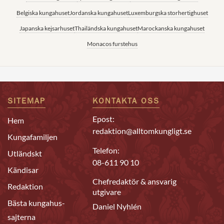
Belgiska kungahuset
Jordanska kungahuset
Luxemburgska storhertighuset
Japanska kejsarhuset
Thailändska kungahuset
Marockanska kungahuset
Monacos furstehus
SITEMAP
KONTAKTA OSS
Epost:
Hem
redaktion@alltomkungligt.se
Kungafamiljen
Telefon:
Utländskt
08-611 90 10
Kändisar
Chefredaktör & ansvarig
Redaktion
utgivare
Bästa kungahus-
Daniel Nyhlén
sajterna