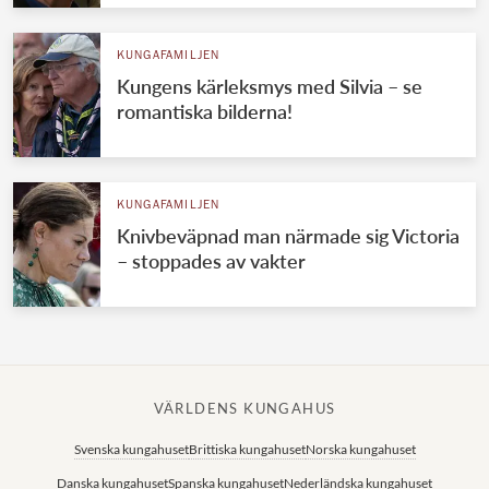
KUNGAFAMILJEN
Kungens kärleksmys med Silvia – se
romantiska bilderna!
KUNGAFAMILJEN
Knivbeväpnad man närmade sig Victoria
– stoppades av vakter
VÄRLDENS KUNGAHUS
Svenska kungahuset
Brittiska kungahuset
Norska kungahuset
Danska kungahuset
Spanska kungahuset
Nederländska kungahuset