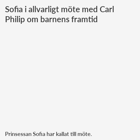
Sofia i allvarligt möte med Carl
Norska kungahuset
Philip om barnens framtid
Danska kungahuset
Spanska kungahuset
Nederländska kungahuset
Belgiska kungahuset
Jordanska kungahuset
Luxemburgska storhertighuset
Japanska kejsarhuset
Thailändska kungahuset
Marockanska kungahuset
Monacos furstehus
Prinsessan Sofia har kallat till möte.