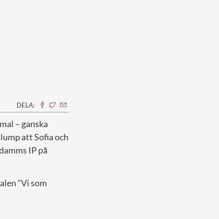
DELA:
mmal – ganska
slump att Sofia och
nsdamms IP på
valen ”Vi som