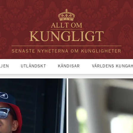
SENASTE NYHETERNA OM KUNGLIGHETER
LJEN
UTLÄNDSKT
KÄNDISAR
VÄRLDENS KUNGA