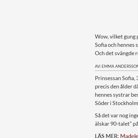
Wow, vilket gung 
Sofia och hennes s
Och det svängde r
AV: EMMA ANDERSSO
P
rinsessan Sofia, 
precis den ålder d
hennes systrar be
Söder i Stockholm
Så det var nog ing
älskar 90-talet” 
LÄS MER:
Madele