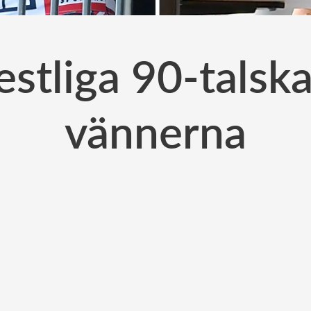
festliga 90-talsk
vännerna