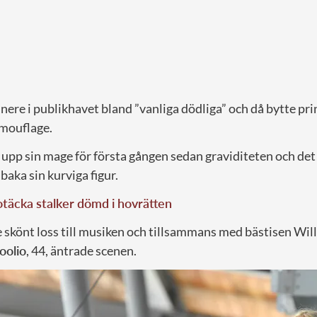
nere i publikhavet bland ”vanliga dödliga” och då bytte prin
amouflage.
 upp sin mage för första gången sedan graviditeten och det 
lbaka sin kurviga figur.
 otäcka stalker dömd i hovrätten
 skönt loss till musiken och tillsammans med bästisen Wil
oolio
, 44, äntrade scenen.