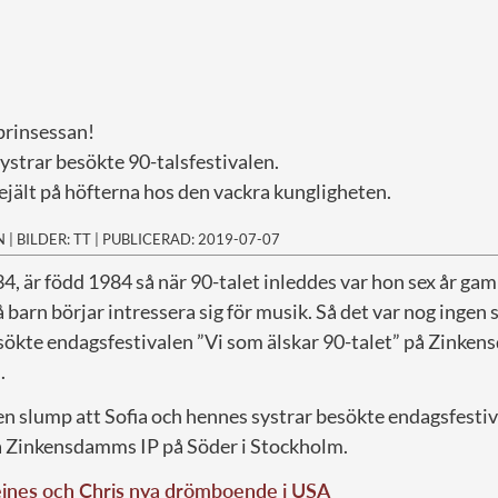
prinsessan!
ystrar besökte 90-talsfestivalen.
ejält på höfterna hos den vackra kungligheten.
N
|
BILDER: TT
|
PUBLICERAD: 2019-07-07
34, är född 1984 så när 90-talet inleddes var hon sex år ga
å barn börjar intressera sig för musik. Så det var nog ingen 
sökte endagsfestivalen ”Vi som älskar 90-talet” på Zinke
.
en slump att Sofia och hennes systrar besökte endagsfesti
på Zinkensdamms IP på Söder i Stockholm.
ines och Chris nya drömboende i USA